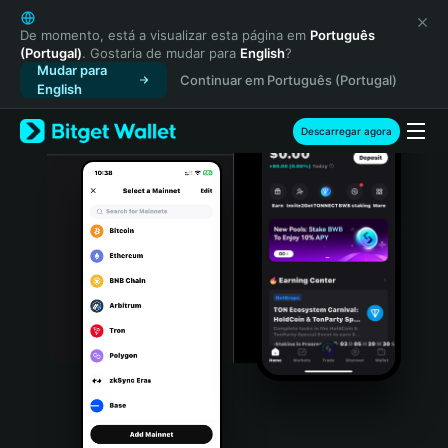
English
日本語
De momento, está a visualizar esta página em
Português
(Portugal)
. Gostaria de mudar para
English
?
Tiếng Việt
Mudar para
Continuar em Português (Portugal)
Русский
English
Español (Latinoamérica)
Türkçe
Descarregar agora
Italiano
Français
Deutsch
简体中文
繁體中文
Português (Portugal)
Bahasa Indonesia
ภาษาไทย
हिन्दी
বাংলা
Español
Português (Brasil)
Español (Argentina)