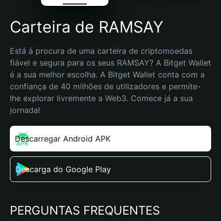
Carteira de RAMSAY
Está à procura de uma carteira de criptomoedas 
fiável e segura para os seus RAMSAY? A Bitget Wallet 
é a sua melhor escolha. A Bitget Wallet conta com a 
confiança de 40 milhões de utilizadores e permite-
lhe explorar livremente a Web3. Comece já a sua 
jornada!
Descarregar Android APK
Descarga do Google Play
PERGUNTAS FREQUENTES