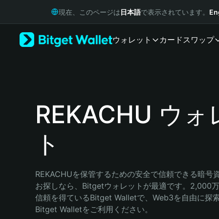
English
現在、このページは
日本語
で表示されています。
En
日本語
Tiếng Việt
ウォレット
カード
スワップ
Русский
Español (Latinoamérica)
Türkçe
Italiano
Français
Deutsch
REKACHU ウ
简体中文
繁體中文
ト
Português (Portugal)
Bahasa Indonesia
ภาษาไทย
हिन्दी
REKACHUを保管するための安全で信頼できる暗号
বাংলা
お探しなら、Bitgetウォレットが最適です。2,00
Español
信頼を得ているBitget Walletで、Web3を自由
Português (Brasil)
Bitget Walletをご利用ください。
Español (Argentina)