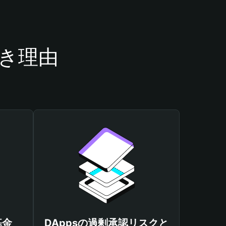
べき理由
基金
DAppsの過剰承認リスクと