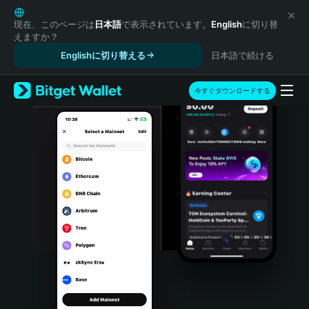
English
日本語
現在、このページは
日本語
で表示されています。
English
に切り替
えますか？
Tiếng Việt
Englishに切り替える
日本語で続ける
Русский
Español (Latinoamérica)
Türkçe
今すぐダウンロードする
Italiano
Français
Deutsch
简体中文
繁體中文
Português (Portugal)
Bahasa Indonesia
ภาษาไทย
हिन्दी
বাংলা
Español
Português (Brasil)
Español (Argentina)