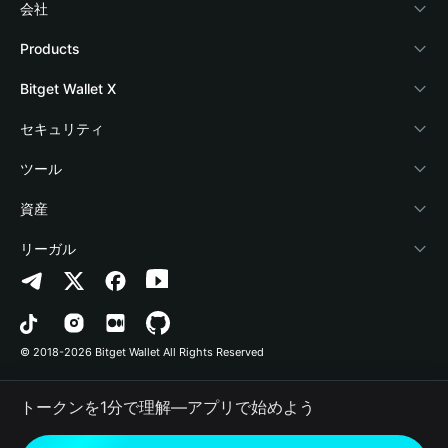
会社
Bitget Walletについて
Products
ブログ
Crypto Card
Bitget Wallet X
アカデミー
Stablecoin Earn
デベロッパー
セキュリティ
暗号資産ニュース
Payfi Crypto
ウォレットを接続
保護基金
ツール
Help Center
Crypto Swap API
Bitget Wallet Pay
セキュリティ技術
暗号資産を購入
資産
お問い合わせ
Altcoin Season Index
プロジェクトを掲載
認証検出
Arbitrum
リーガル
ブランドリソース
Prediction Markets
コントラクト検出
Avalanche
プライバシーポリシー
キャリア
DApp
一括送金
Bitcoin
利用規約
© 2018-2026 Bitget Wallet All Rights Reserved
公式チャンネル認証
Trade
BNB Chain
Risk Disclosure
トークンを1分で理解―アプリで始めよう
RWA
Polygon