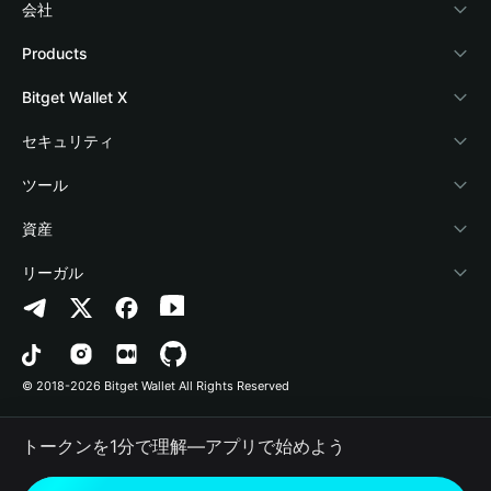
会社
Bitget Walletについて
Products
ブログ
Crypto Card
Bitget Wallet X
アカデミー
Stablecoin Earn
デベロッパー
セキュリティ
暗号資産ニュース
Payfi Crypto
ウォレットを接続
保護基金
ツール
Help Center
Crypto Swap API
Bitget Wallet Pay
セキュリティ技術
暗号資産を購入
資産
お問い合わせ
Altcoin Season Index
プロジェクトを掲載
認証検出
Arbitrum
リーガル
ブランドリソース
Prediction Markets
コントラクト検出
Avalanche
プライバシーポリシー
キャリア
DApp
一括送金
Bitcoin
利用規約
© 2018-2026 Bitget Wallet All Rights Reserved
公式チャンネル認証
Trade
BNB Chain
Risk Disclosure
トークンを1分で理解―アプリで始めよう
RWA
Polygon