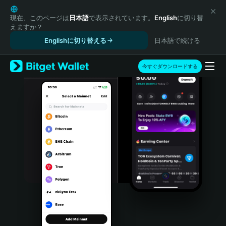
English
日本語
現在、このページは
日本語
で表示されています。
English
に切り替
えますか？
Tiếng Việt
Englishに切り替える
日本語で続ける
Русский
Español (Latinoamérica)
Türkçe
今すぐダウンロードする
Italiano
Français
Deutsch
简体中文
繁體中文
Português (Portugal)
Bahasa Indonesia
ภาษาไทย
हिन्दी
বাংলা
Español
Português (Brasil)
Español (Argentina)