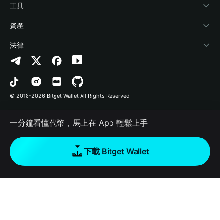
加密資訊
Payfi Crypto
連接錢包
風險保障基金
工具
幫助中心
Crypto Swap API
Bitget Wallet Pay
安全防護技術
快捷買幣
資產
‌聯繫我們
Altcoin Season Index
合作上架
授權檢測
Arbitrum
法律
品牌資源
Prediction Markets
合約檢測
Avalanche
隱私協議
工作機會
DApp
批次轉帳
Bitcoin
用戶使用協議
© 2018-2026 Bitget Wallet All Rights Reserved
官方渠道驗證
Trade
BNB Chain
Risk Disclosure
一分鐘看懂代幣，馬上在 App 輕鬆上手
RWA
Polygon
如何購買加密貨幣
下載 Bitget Wallet