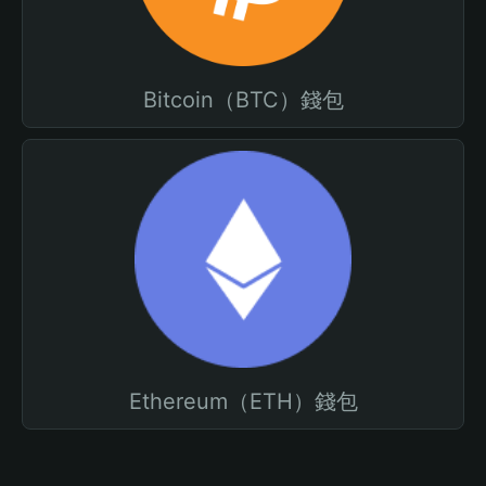
Bitcoin（BTC）錢包
Ethereum（ETH）錢包