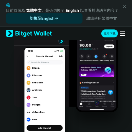
English
日本語
目前頁面為
繁體中文
。是否切換至
English
以查看對應語言內容？
Tiếng Việt
切換至English
繼續使用繁體中文
Русский
Español (Latinoamérica)
立即下載
Türkçe
Italiano
Français
Deutsch
简体中文
繁體中文
Português (Portugal)
Bahasa Indonesia
ภาษาไทย
हिन्दी
বাংলা
Español
Português (Brasil)
Español (Argentina)