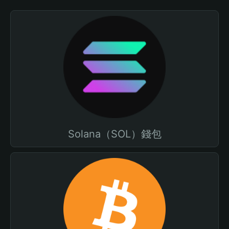
Solana（SOL）錢包