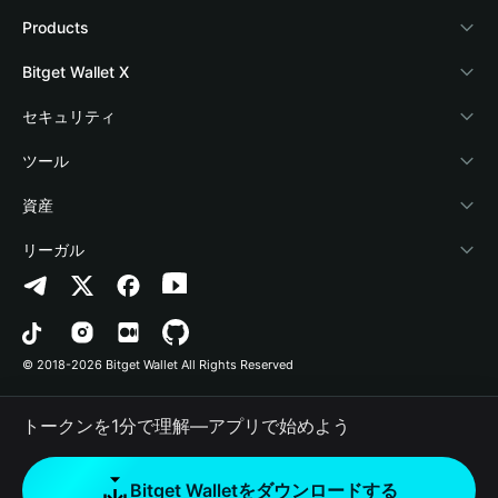
Bitget Walletについて
Products
ブログ
Crypto Card
Bitget Wallet X
アカデミー
Stablecoin Earn
デベロッパー
セキュリティ
暗号資産ニュース
Payfi Crypto
ウォレットを接続
保護基金
ツール
Help Center
Crypto Swap API
Bitget Wallet Pay
セキュリティ技術
暗号資産を購入
資産
お問い合わせ
Altcoin Season Index
プロジェクトを掲載
認証検出
Arbitrum
リーガル
ブランドリソース
Prediction Markets
コントラクト検出
Avalanche
プライバシーポリシー
キャリア
DApp
一括送金
Bitcoin
利用規約
© 2018-2026 Bitget Wallet All Rights Reserved
公式チャンネル認証
Trade
BNB Chain
Risk Disclosure
トークンを1分で理解―アプリで始めよう
RWA
Polygon
How to Buy Crypto
Bitget Walletをダウンロードする