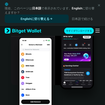
English
日本語
現在、このページは
日本語
で表示されています。
English
に切り替
えますか？
Tiếng Việt
Englishに切り替える
日本語で続ける
Русский
Español (Latinoamérica)
Türkçe
今すぐダウンロードする
Italiano
Français
Deutsch
简体中文
繁體中文
Português (Portugal)
Bahasa Indonesia
ภาษาไทย
हिन्दी
বাংলা
Español
Português (Brasil)
Español (Argentina)