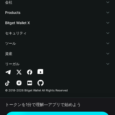
会社
Bitget Walletについて
Products
ブログ
Crypto Card
Bitget Wallet X
アカデミー
Stablecoin Earn
デベロッパー
セキュリティ
暗号資産ニュース
Payfi Crypto
ウォレットを接続
保護基金
ツール
Help Center
Crypto Swap API
Bitget Wallet Pay
セキュリティ技術
暗号資産を購入
資産
お問い合わせ
Altcoin Season Index
プロジェクトを掲載
認証検出
Arbitrum
リーガル
ブランドリソース
Prediction Markets
コントラクト検出
Avalanche
プライバシーポリシー
キャリア
DApp
一括送金
Bitcoin
利用規約
© 2018-2026 Bitget Wallet All Rights Reserved
公式チャンネル認証
Trade
BNB Chain
Risk Disclosure
トークンを1分で理解―アプリで始めよう
RWA
Polygon