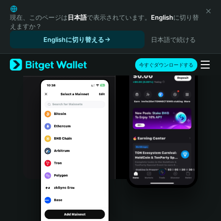
English
日本語
現在、このページは
日本語
で表示されています。
English
に切り替
えますか？
Tiếng Việt
Englishに切り替える
日本語で続ける
Русский
Español (Latinoamérica)
Türkçe
今すぐダウンロードする
Italiano
Français
Deutsch
简体中文
繁體中文
Português (Portugal)
Bahasa Indonesia
ภาษาไทย
हिन्दी
বাংলা
Español
Português (Brasil)
Español (Argentina)