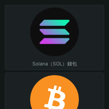
Solana（SOL）錢包