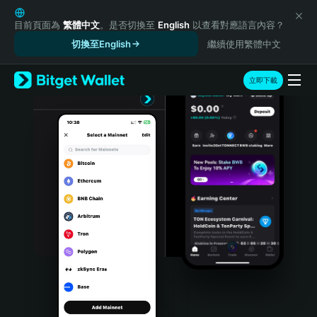
English
日本語
目前頁面為
繁體中文
。是否切換至
English
以查看對應語言內容？
Tiếng Việt
切換至English
繼續使用繁體中文
Русский
Español (Latinoamérica)
立即下載
Türkçe
Italiano
Français
Deutsch
简体中文
繁體中文
Português (Portugal)
Bahasa Indonesia
ภาษาไทย
हिन्दी
বাংলা
Español
Português (Brasil)
Español (Argentina)