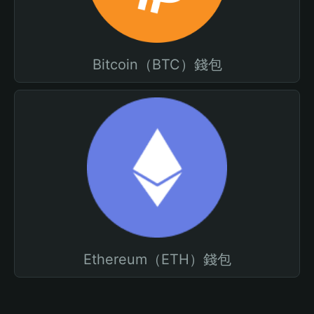
Bitcoin（BTC）錢包
Ethereum（ETH）錢包