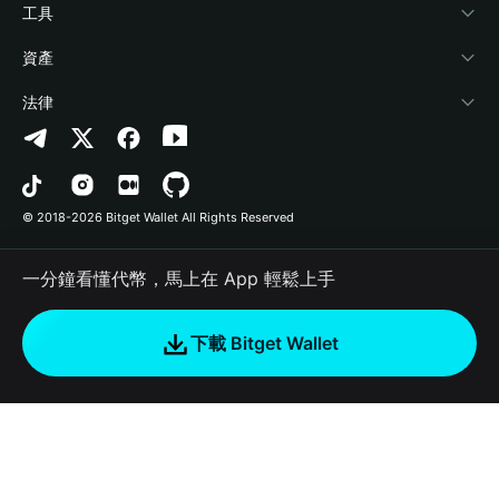
加密資訊
Payfi Crypto
連接錢包
風險保障基金
工具
幫助中心
Crypto Swap API
Bitget Wallet Pay
安全防護技術
快捷買幣
資產
‌聯繫我們
Altcoin Season Index
合作上架
授權檢測
Arbitrum
法律
品牌資源
Prediction Markets
合約檢測
Avalanche
隱私協議
工作機會
DApp
批次轉帳
Bitcoin
用戶使用協議
© 2018-2026 Bitget Wallet All Rights Reserved
官方渠道驗證
Trade
BNB Chain
Risk Disclosure
一分鐘看懂代幣，馬上在 App 輕鬆上手
RWA
Polygon
如何購買加密貨幣
下載 Bitget Wallet