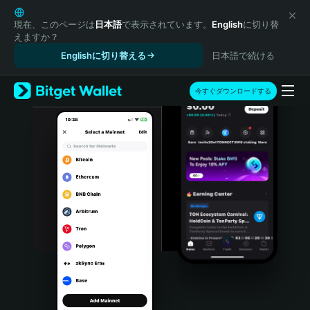
English
日本語
現在、このページは
日本語
で表示されています。
English
に切り替
えますか？
Tiếng Việt
Englishに切り替える
日本語で続ける
Русский
Español (Latinoamérica)
Türkçe
今すぐダウンロードする
Italiano
Français
Deutsch
简体中文
繁體中文
Português (Portugal)
Bahasa Indonesia
ภาษาไทย
हिन्दी
বাংলা
Español
Português (Brasil)
Español (Argentina)