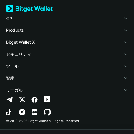
会社
Bitget Walletについて
Products
ブログ
Crypto Card
Bitget Wallet X
アカデミー
Stablecoin Earn
デベロッパー
セキュリティ
暗号資産ニュース
Payfi Crypto
ウォレットを接続
保護基金
ツール
Help Center
Crypto Swap API
Bitget Wallet Pay
セキュリティ技術
暗号資産を購入
資産
お問い合わせ
Altcoin Season Index
プロジェクトを掲載
認証検出
Arbitrum
リーガル
ブランドリソース
Prediction Markets
コントラクト検出
Avalanche
プライバシーポリシー
キャリア
DApp
一括送金
Bitcoin
利用規約
© 2018-2026 Bitget Wallet All Rights Reserved
公式チャンネル認証
Trade
BNB Chain
Risk Disclosure