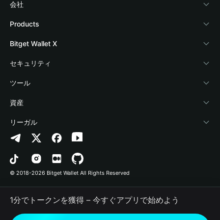
会社
Bitget Walletについて
Products
ブログ
Crypto Card
Bitget Wallet X
アカデミー
Stablecoin Earn
デベロッパー
セキュリティ
暗号資産ニュース
Payfi Crypto
ウォレットを接続
保護基金
ツール
Help Center
Crypto Swap API
Bitget Wallet Pay
セキュリティ技術
暗号資産を購入
資産
お問い合わせ
Altcoin Season Index
プロジェクトを掲載
認証検出
Arbitrum
リーガル
ブランドリソース
Prediction Markets
コントラクト検出
Avalanche
プライバシーポリシー
キャリア
DApp
一括送金
Bitcoin
利用規約
© 2018-2026 Bitget Wallet All Rights Reserved
公式チャンネル認証
Trade
BNB Chain
Risk Disclosure
1分でトークンを獲得 – 今すぐアプリで始めよう
RWA
Polygon