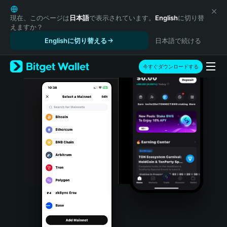
English
日本語
現在、このページは
日本語
で表示されています。
English
に切り替
えますか？
Tiếng Việt
Englishに切り替える
日本語で続ける
Русский
Español (Latinoamérica)
Türkçe
今すぐダウンロードする
Italiano
Français
Deutsch
简体中文
繁體中文
Português (Portugal)
Bahasa Indonesia
ภาษาไทย
हिन्दी
বাংলা
Español
Português (Brasil)
Español (Argentina)