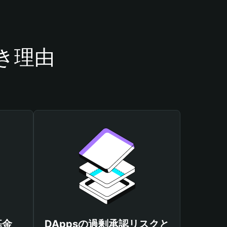
べき理由
基金
DAppsの過剰承認リスクと