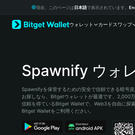
English
現在、このページは
日本語
で表示されています。
En
日本語
Tiếng Việt
ウォレット
カード
スワップ
Русский
Español (Latinoamérica)
Türkçe
Italiano
Français
Deutsch
Spawnify ウ
简体中文
繁體中文
Português (Portugal)
Spawnifyを保管するための安全で信頼できる暗号
Bahasa Indonesia
お探しなら、Bitgetウォレットが最適です。2,00
ภาษาไทย
信頼を得ているBitget Walletで、Web3を自由
हिन्दी
Bitget Walletをご利用ください。
বাংলা
Español
Português (Brasil)
Español (Argentina)