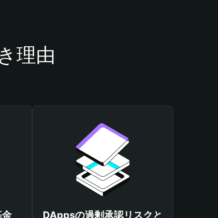
べき理由
基金
DAppsの過剰承認リスクと