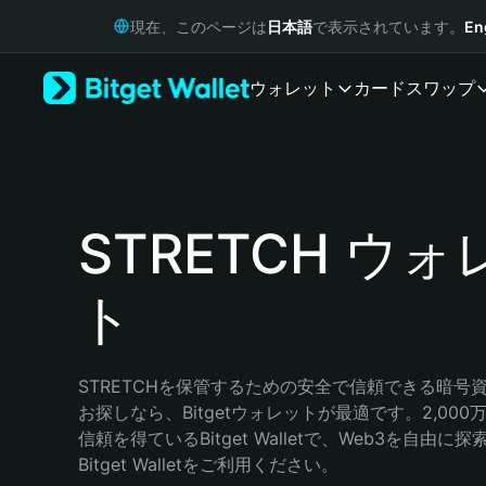
English
現在、このページは
日本語
で表示されています。
En
日本語
Tiếng Việt
ウォレット
カード
スワップ
Русский
Español (Latinoamérica)
Türkçe
Italiano
Français
Deutsch
STRETCH ウォ
简体中文
繁體中文
ト
Português (Portugal)
Bahasa Indonesia
ภาษาไทย
हिन्दी
STRETCHを保管するための安全で信頼できる暗号
বাংলা
お探しなら、Bitgetウォレットが最適です。2,00
Español
信頼を得ているBitget Walletで、Web3を自由
Português (Brasil)
Bitget Walletをご利用ください。
Español (Argentina)