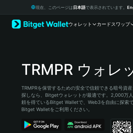
English
現在、このページは
日本語
で表示されています。
En
日本語
Tiếng Việt
ウォレット
カード
スワップ
Русский
Español (Latinoamérica)
Türkçe
Italiano
Français
Deutsch
TRMPR ウォレ
简体中文
繁體中文
Português (Portugal)
TRMPRを保管するための安全で信頼できる暗号資
Bahasa Indonesia
探しなら、Bitgetウォレットが最適です。2,000
ภาษาไทย
頼を得ているBitget Walletで、Web3を自由に探
हिन्दी
Bitget Walletをご利用ください。
বাংলা
Español
Português (Brasil)
Español (Argentina)