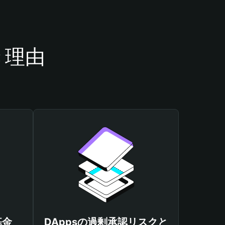
き理由
基金
DAppsの過剰承認リスクと