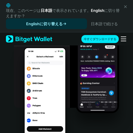
English
日本語
現在、このページは
日本語
で表示されています。
English
に切り替
えますか？
Tiếng Việt
Englishに切り替える
日本語で続ける
Русский
Español (Latinoamérica)
Türkçe
今すぐダウンロードする
Italiano
Français
Deutsch
简体中文
繁體中文
Português (Portugal)
Bahasa Indonesia
ภาษาไทย
हिन्दी
বাংলা
Español
Português (Brasil)
Español (Argentina)