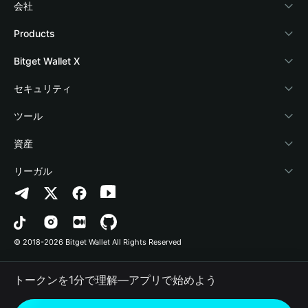
会社
Bitget Walletについて
Products
ブログ
Crypto Card
Bitget Wallet X
アカデミー
Stablecoin Earn
デベロッパー
セキュリティ
暗号資産ニュース
Payfi Crypto
ウォレットを接続
保護基金
ツール
Help Center
Crypto Swap API
Bitget Wallet Pay
セキュリティ技術
暗号資産を購入
資産
お問い合わせ
Altcoin Season Index
プロジェクトを掲載
認証検出
Arbitrum
リーガル
ブランドリソース
Prediction Markets
コントラクト検出
Avalanche
プライバシーポリシー
キャリア
DApp
一括送金
Bitcoin
利用規約
© 2018-2026 Bitget Wallet All Rights Reserved
公式チャンネル認証
Trade
BNB Chain
Risk Disclosure
トークンを1分で理解―アプリで始めよう
RWA
Polygon