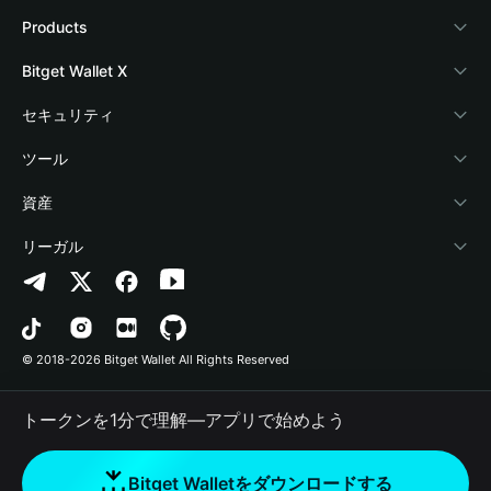
Bitget Walletについて
Products
ブログ
Crypto Card
Bitget Wallet X
アカデミー
Stablecoin Earn
デベロッパー
セキュリティ
暗号資産ニュース
Payfi Crypto
ウォレットを接続
保護基金
ツール
Help Center
Crypto Swap API
Bitget Wallet Pay
セキュリティ技術
暗号資産を購入
資産
お問い合わせ
Altcoin Season Index
プロジェクトを掲載
認証検出
Arbitrum
リーガル
ブランドリソース
Prediction Markets
コントラクト検出
Avalanche
プライバシーポリシー
キャリア
DApp
一括送金
Bitcoin
利用規約
© 2018-2026 Bitget Wallet All Rights Reserved
公式チャンネル認証
Trade
BNB Chain
Risk Disclosure
トークンを1分で理解―アプリで始めよう
RWA
Polygon
How to Buy Crypto
Bitget Walletをダウンロードする