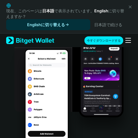
English
日本語
現在、このページは
日本語
で表示されています。
English
に切り替
えますか？
Tiếng Việt
Englishに切り替える
日本語で続ける
Русский
Español (Latinoamérica)
Türkçe
今すぐダウンロードする
Italiano
Français
Deutsch
简体中文
繁體中文
Português (Portugal)
Bahasa Indonesia
ภาษาไทย
हिन्दी
বাংলা
Español
Português (Brasil)
Español (Argentina)