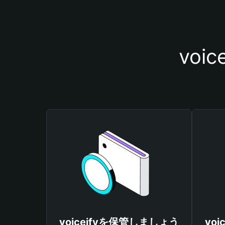
vo
voiceifyを保管しましょう
vo