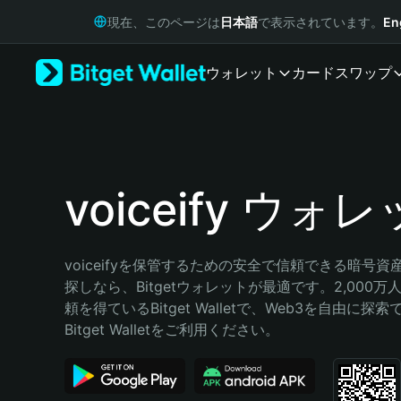
English
現在、このページは
日本語
で表示されています。
En
日本語
Tiếng Việt
ウォレット
カード
スワップ
Русский
Español (Latinoamérica)
Türkçe
Italiano
Français
Deutsch
voiceify ウォ
简体中文
繁體中文
Português (Portugal)
voiceifyを保管するための安全で信頼できる暗号
Bahasa Indonesia
探しなら、Bitgetウォレットが最適です。2,000
ภาษาไทย
頼を得ているBitget Walletで、Web3を自由に探
हिन्दी
Bitget Walletをご利用ください。
বাংলা
Español
Português (Brasil)
Español (Argentina)