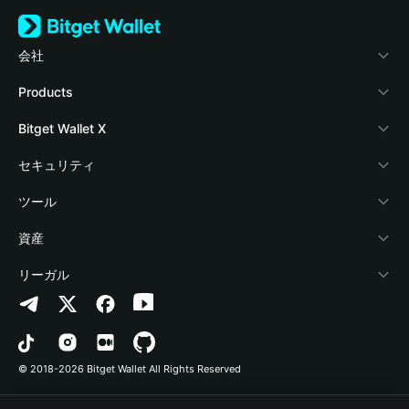
会社
Bitget Walletについて
Products
ブログ
Crypto Card
Bitget Wallet X
アカデミー
Stablecoin Earn
デベロッパー
セキュリティ
暗号資産ニュース
Payfi Crypto
ウォレットを接続
保護基金
ツール
Help Center
Crypto Swap API
Bitget Wallet Pay
セキュリティ技術
暗号資産を購入
資産
お問い合わせ
Altcoin Season Index
プロジェクトを掲載
認証検出
Arbitrum
リーガル
ブランドリソース
Prediction Markets
コントラクト検出
Avalanche
プライバシーポリシー
キャリア
DApp
一括送金
Bitcoin
利用規約
© 2018-2026 Bitget Wallet All Rights Reserved
公式チャンネル認証
Trade
BNB Chain
Risk Disclosure