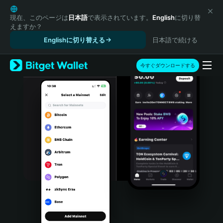
English
日本語
現在、このページは
日本語
で表示されています。
English
に切り替
えますか？
Tiếng Việt
Englishに切り替える
日本語で続ける
Русский
Español (Latinoamérica)
Türkçe
今すぐダウンロードする
Italiano
Français
Deutsch
简体中文
繁體中文
Português (Portugal)
Bahasa Indonesia
ภาษาไทย
हिन्दी
বাংলা
Español
Português (Brasil)
Español (Argentina)