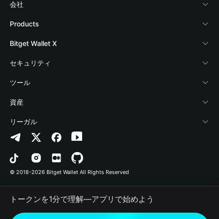
会社
Bitget Walletについて
Products
ブログ
Crypto Card
Bitget Wallet X
アカデミー
Stablecoin Earn
デベロッパー
セキュリティ
暗号資産ニュース
Payfi Crypto
ウォレットを接続
保護基金
ツール
Help Center
Crypto Swap API
Bitget Wallet Pay
セキュリティ技術
暗号資産を購入
資産
お問い合わせ
Altcoin Season Index
プロジェクトを掲載
認証検出
Arbitrum
リーガル
ブランドリソース
Prediction Markets
コントラクト検出
Avalanche
プライバシーポリシー
キャリア
DApp
一括送金
Bitcoin
利用規約
© 2018-2026 Bitget Wallet All Rights Reserved
公式チャンネル認証
Trade
BNB Chain
Risk Disclosure
トークンを1分で理解―アプリで始めよう
RWA
Polygon