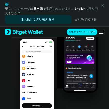
English
日本語
現在、このページは
日本語
で表示されています。
English
に切り替
えますか？
Tiếng Việt
Englishに切り替える
日本語で続ける
Русский
Español (Latinoamérica)
Türkçe
今すぐダウンロードする
Italiano
Français
Deutsch
简体中文
繁體中文
Português (Portugal)
Bahasa Indonesia
ภาษาไทย
हिन्दी
বাংলা
Español
Português (Brasil)
Español (Argentina)