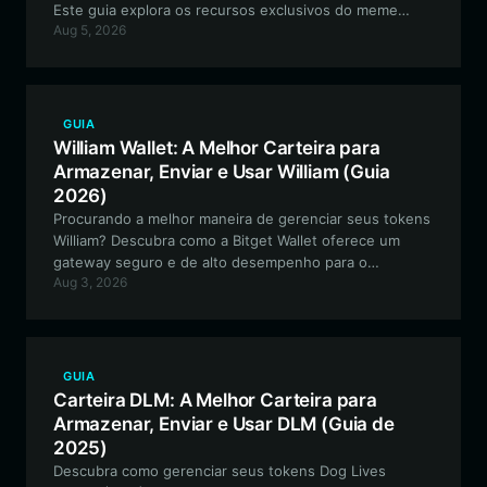
Este guia explora os recursos exclusivos do meme
Aug 5, 2026
token baseado em Solana e fornece um passo a passo
para o gerenciamento seguro de ativos.
GUIA
William Wallet: A Melhor Carteira para
Armazenar, Enviar e Usar William (Guia
2026)
Procurando a melhor maneira de gerenciar seus tokens
William? Descubra como a Bitget Wallet oferece um
gateway seguro e de alto desempenho para o
Aug 3, 2026
ecossistema Solana, projetado para meme tokens
voltados para a comunidade, como o William.
GUIA
Carteira DLM: A Melhor Carteira para
Armazenar, Enviar e Usar DLM (Guia de
2025)
Descubra como gerenciar seus tokens Dog Lives