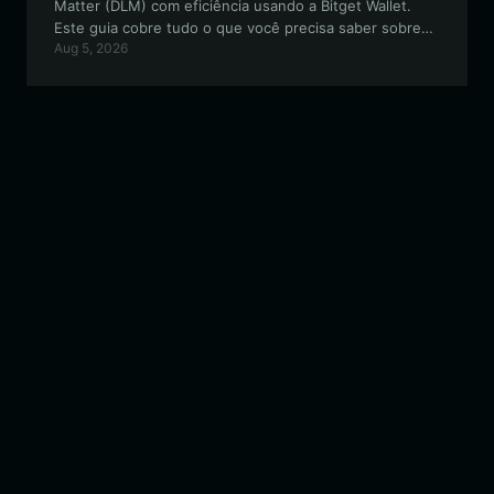
Matter (DLM) com eficiência usando a Bitget Wallet.
Este guia cobre tudo o que você precisa saber sobre
Aug 5, 2026
como configurar sua carteira baseada em Solana para
negociações, governança e participação na
comunidade.