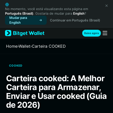
English
日本語
No momento, você está visualizando esta página em
Português (Brasil)
. Gostaria de mudar para
English
?
Tiếng Việt
Mudar para
Continuar em Português (Brasil)
Русский
English
Español (Latinoamérica)
Türkçe
Baixe agora
Italiano
Français
Home
›
Wallet
›
Carteira COOKED
Deutsch
简体中文
繁體中文
COOKED
Português (Portugal)
Bahasa Indonesia
Carteira cooked: A Melhor
ภาษาไทย
Carteira para Armazenar,
हिन्दी
বাংলা
Enviar e Usar cooked (Guia
Español
de 2026)
Português (Brasil)
Español (Argentina)