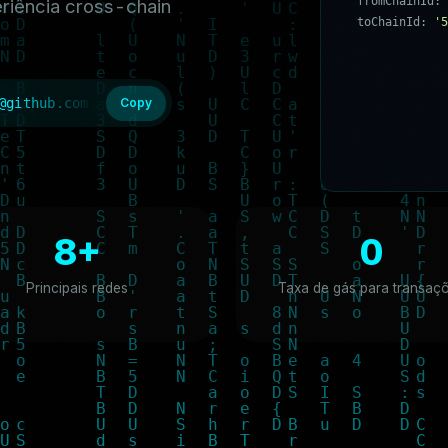
f
r
o
m
C
h
a
i
n
I
d
:
riência cross-chain
t
o
C
h
a
i
n
I
d
:
'
5
f
r
o
m
T
o
k
e
n
:
'
0
@github.com:bitget-wallet-ai-lab/bitget-wallet-skill.g
Copy
8+
0
Principais redes
Taxa de gás para transaç