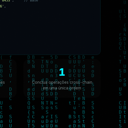
'
8
4
5
3
'
,
/
/
B
a
s
e
6
'
,
/
/
B
N
B
C
h
a
i
n
x
8
3
3
5
8
9
f
C
D
6
e
D
b
6
E
it
1
ões
Conclua operações cross-chain
em uma única ordem