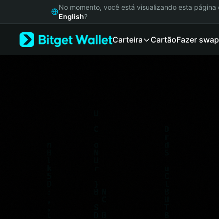
English
No momento, você está visualizando esta págin
日本語
English
?
Tiếng Việt
Carteira
Cartão
Fazer swap
Русский
Español (Latinoamérica)
Türkçe
Italiano
Français
Deutsch
简体中文
繁體中文
Português (Portugal)
Bahasa Indonesia
ภาษาไทย
हिन्दी
বাংলা
Español
Português (Brasil)
Español (Argentina)