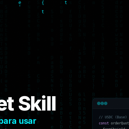
t Skill
/
/
U
S
D
C
(
B
a
s
e
)
para usar
c
o
n
s
t
o
r
d
e
r
Q
u
o
t