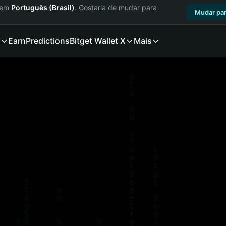
a em
Português (Brasil)
. Gostaria de mudar para
Mudar par
Earn
Predictions
Bitget Wallet X
Mais
·
Agent Economy Hackathon
·
$30,000 Pri