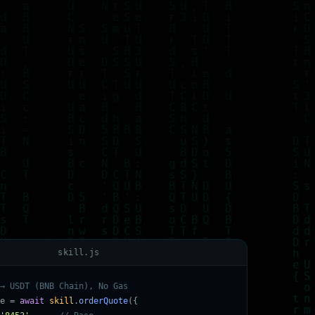
skill.js
→
U
S
D
T
(
B
N
B
C
h
a
i
n
)
,
N
o
G
a
s
e
=
a
w
a
i
t
s
k
i
l
l
.
o
r
d
e
r
Q
u
o
t
e
(
{