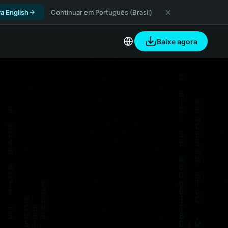
a English
Continuar em Português (Brasil)
Baixe agora
ze Pool
Join Now