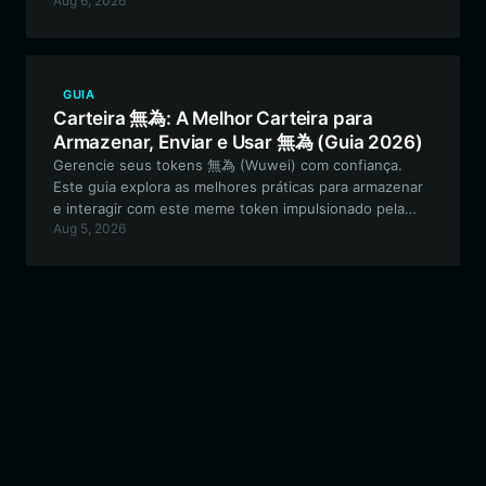
Aug 6, 2026
participar da governança experimental deste ativo
meme exclusivo orientado pela comunidade.
GUIA
Carteira 無為: A Melhor Carteira para
Armazenar, Enviar e Usar 無為 (Guia 2026)
Gerencie seus tokens 無為 (Wuwei) com confiança.
Este guia explora as melhores práticas para armazenar
e interagir com este meme token impulsionado pela
Aug 5, 2026
comunidade usando o ecossistema da Bitget Wallet,
garantindo que você permaneça seguro enquanto
participa do ecossistema EVM.