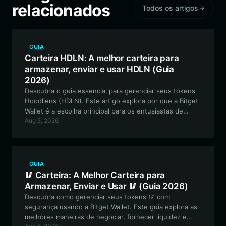
relacionados
Todos os artigos
GUIA
Carteira HDLN: A melhor carteira para
armazenar, enviar e usar HDLN (Guia
2026)
Descubra o guia essencial para gerenciar seus tokens
Hoodliens (HDLN). Este artigo explora por que a Bitget
Wallet é a escolha principal para os entusiastas de
Aug 5, 2026
moedas meme baseadas em Solana, oferecendo
desempenho de alta velocidade e gerenciamento
seguro de ativos para a comunidade HDLN.
GUIA
🥢 Carteira: A Melhor Carteira para
Armazenar, Enviar e Usar 🥢 (Guia 2026)
Descubra como gerenciar seus tokens 🥢 com
segurança usando a Bitget Wallet. Este guia explora as
melhores maneiras de negociar, fornecer liquidez e