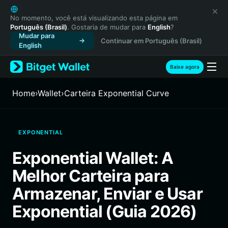
English
日本語
No momento, você está visualizando esta página em
Português (Brasil)
. Gostaria de mudar para
English
?
Tiếng Việt
Mudar para
Continuar em Português (Brasil)
Русский
English
Español (Latinoamérica)
Türkçe
Baixe agora
Italiano
Français
Home
›
Wallet
›
Carteira Exponential Curve
Deutsch
简体中文
繁體中文
EXPONENTIAL
Português (Portugal)
Bahasa Indonesia
Exponential Wallet: A
ภาษาไทย
Melhor Carteira para
हिन्दी
বাংলা
Armazenar, Enviar e Usar
Español
Exponential (Guia 2026)
Português (Brasil)
Español (Argentina)