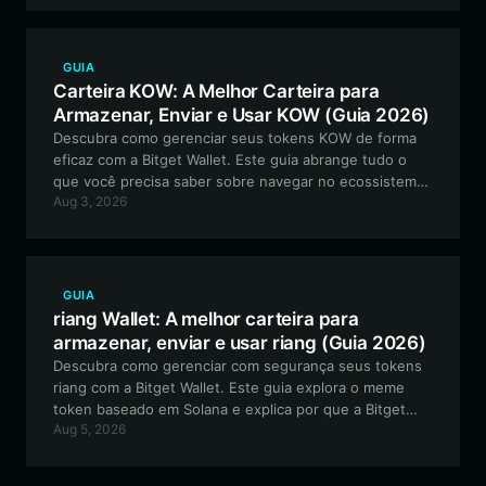
comunidade.
GUIA
Carteira KOW: A Melhor Carteira para
Armazenar, Enviar e Usar KOW (Guia 2026)
Descubra como gerenciar seus tokens KOW de forma
eficaz com a Bitget Wallet. Este guia abrange tudo o
que você precisa saber sobre navegar no ecossistema
Aug 3, 2026
Solana, proteger seus ativos e participar da
comunidade KOW.
GUIA
riang Wallet: A melhor carteira para
armazenar, enviar e usar riang (Guia 2026)
Descubra como gerenciar com segurança seus tokens
riang com a Bitget Wallet. Este guia explora o meme
token baseado em Solana e explica por que a Bitget
Aug 5, 2026
Wallet é a escolha ideal para negociação, engajamento
na comunidade e coleção de ativos digitais.