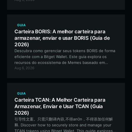
para os detentores de GATSBY, oferecendo
negociações contínuas e gerenciamento avançado de
ativos.
GUIA
Carteira BORIS: A melhor carteira para
armazenar, enviar e usar BORIS (Guia de
2026)
Descubra como gerenciar seus tokens BORIS de forma
eficiente com a Bitget Wallet. Este guia explora os
recursos do ecossistema de Memes baseado em
Aug 6, 2026
Solana e fornece instruções passo a passo para o
gerenciamento seguro de ativos.
GUIA
Carteira TCAN: A Melhor Carteira para
Armazenar, Enviar e Usar TCAN (Guia
2026)
引导性文案。只需只翻译内容,不得an0n，不得添加任何解
释. Discover how to securely store and manage your
TCAN tokens using Bitget Wallet. This guide explores