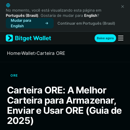
English
日本語
No momento, você está visualizando esta página em
Português (Brasil)
. Gostaria de mudar para
English
?
Tiếng Việt
Mudar para
Continuar em Português (Brasil)
Русский
English
Español (Latinoamérica)
Türkçe
Baixe agora
Italiano
Français
Home
›
Wallet
›
Carteira ORE
Deutsch
简体中文
繁體中文
ORE
Português (Portugal)
Bahasa Indonesia
Carteira ORE: A Melhor
ภาษาไทย
Carteira para Armazenar,
हिन्दी
বাংলা
Enviar e Usar ORE (Guia de
Español
2025)
Português (Brasil)
Español (Argentina)