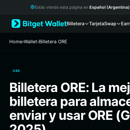
English
Estás viendo esta página en
Español (Argentina)
日本語
Tiếng Việt
Billetera
Tarjeta
Swap
Ear
Русский
Español (Latinoamérica)
Türkçe
Home
›
Wallet
›
Billetera ORE
Italiano
Français
Deutsch
简体中文
ORE
繁體中文
Português (Portugal)
Billetera ORE: La me
Bahasa Indonesia
ภาษาไทย
billetera para almac
हिन्दी
বাংলা
enviar y usar ORE (G
Español
Português (Brasil)
2025)
Español (Argentina)