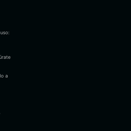
 uso:
úrate
lo a
e