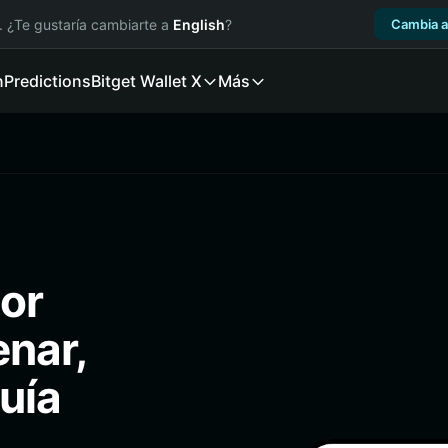
. ¿Te gustaría cambiarte a
English
?
Cambia a
n
Predictions
Bitget Wallet X
Más
jor
enar,
uía