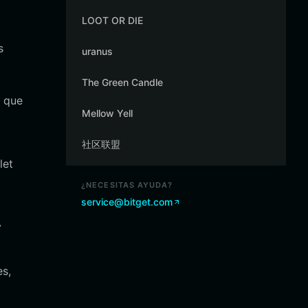
LOOT OR DIE
s
uranus
The Green Candle
a que
Mellow Yell
社区联盟
let
¿NECESITAS AYUDA?
service@bitget.com
y
es,