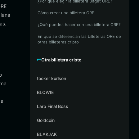
¿Por qué elegir la billetera Bitget ORE?
ORE
Cómo crear una billetera ORE
olana
as.
¿Qué puedes hacer con una billetera ORE?
En qué se diferencian las billeteras ORE de
otras billeteras cripto
Otra billetera cripto
o
tooker kurlson
rma
BLOWIE
za
Larp Final Boss
Goldcoin
BLAKJAK