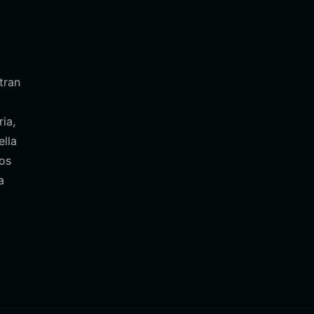
tran
ia,
ella
los
a