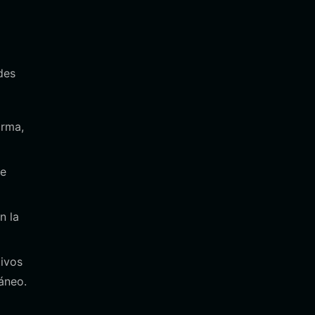
des
orma,
de
n la
tivos
áneo.