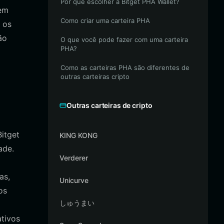
Por que escolher a Bitget PHA Wallet?
sem
Como criar uma carteira PHA
 os
ão
O que você pode fazer com uma carteira
PHA?
Como as carteiras PHA são diferentes de
outras carteiras cripto
Outras carteiras de cripto
Bitget
KING KONG
ade.
Verderer
as,
Unicurve
os
しゅうまい
ativos