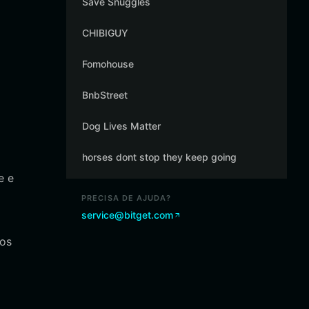
Save Snuggles
CHIBIGUY
Fomohouse
BnbStreet
Dog Lives Matter
horses dont stop they keep going
e e
PRECISA DE AJUDA?
service@bitget.com
dos