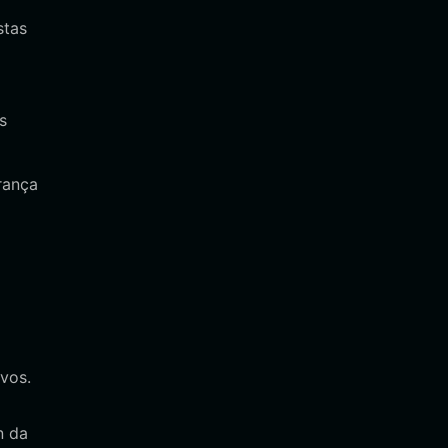
stas
s
rança
vos.
n da