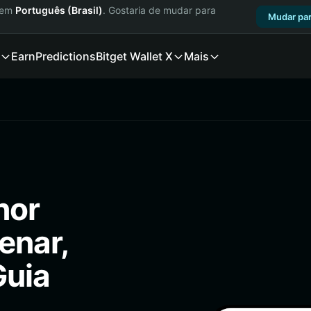
a em
Português (Brasil)
. Gostaria de mudar para
Mudar par
Earn
Predictions
Bitget Wallet X
Mais
hor
enar,
Guia