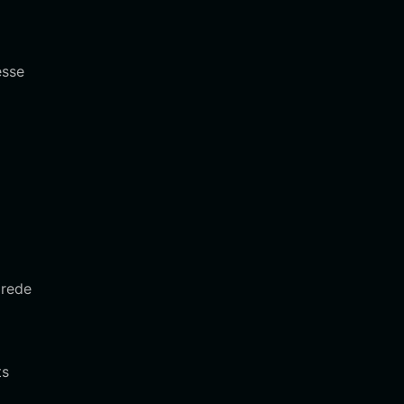
esse
 rede
ts