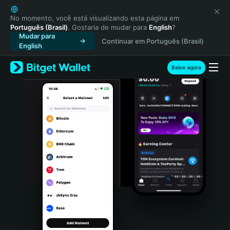
English
日本語
No momento, você está visualizando esta página em
Português (Brasil)
. Gostaria de mudar para
English
?
Tiếng Việt
Mudar para
Continuar em Português (Brasil)
Русский
English
Español (Latinoamérica)
Türkçe
Baixe agora
Italiano
Français
Deutsch
简体中文
繁體中文
Português (Portugal)
Bahasa Indonesia
ภาษาไทย
हिन्दी
বাংলা
Español
Português (Brasil)
Español (Argentina)