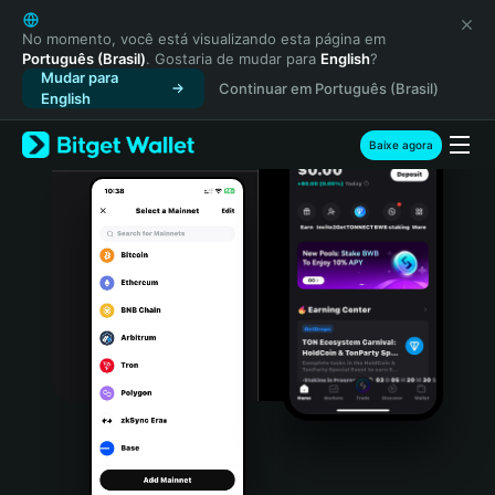
English
日本語
No momento, você está visualizando esta página em
Português (Brasil)
. Gostaria de mudar para
English
?
Tiếng Việt
Mudar para
Continuar em Português (Brasil)
Русский
English
Español (Latinoamérica)
Türkçe
Baixe agora
Italiano
Français
Deutsch
简体中文
繁體中文
Português (Portugal)
Bahasa Indonesia
ภาษาไทย
हिन्दी
বাংলা
Español
Português (Brasil)
Español (Argentina)