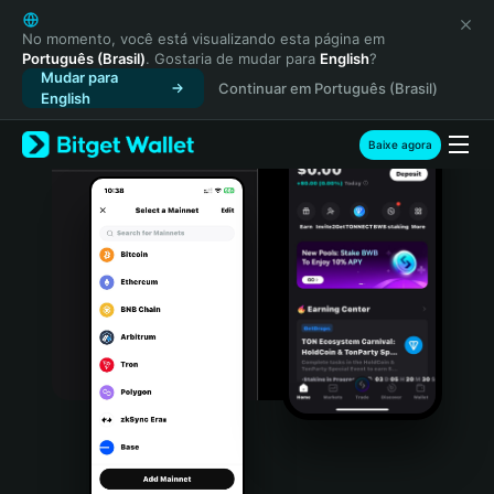
English
日本語
No momento, você está visualizando esta página em
Português (Brasil)
. Gostaria de mudar para
English
?
Tiếng Việt
Mudar para
Continuar em Português (Brasil)
Русский
English
Español (Latinoamérica)
Türkçe
Baixe agora
Italiano
Français
Deutsch
简体中文
繁體中文
Português (Portugal)
Bahasa Indonesia
ภาษาไทย
हिन्दी
বাংলা
Español
Português (Brasil)
Español (Argentina)