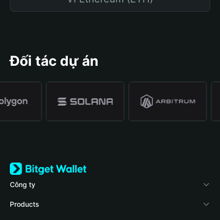
Đối tác dự án
Công ty
Về Bitget Wallet
Products