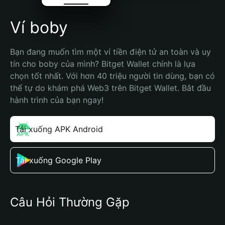
Ví boby
Bạn đang muốn tìm một ví tiền điện tử an toàn và uy 
tín cho boby của mình? Bitget Wallet chính là lựa 
chọn tốt nhất. Với hơn 40 triệu người tin dùng, bạn có 
thể tự do khám phá Web3 trên Bitget Wallet. Bắt đầu 
hành trình của bạn ngay!
Tải xuống APK Android
Tải xuống Google Play
Câu Hỏi Thường Gặp