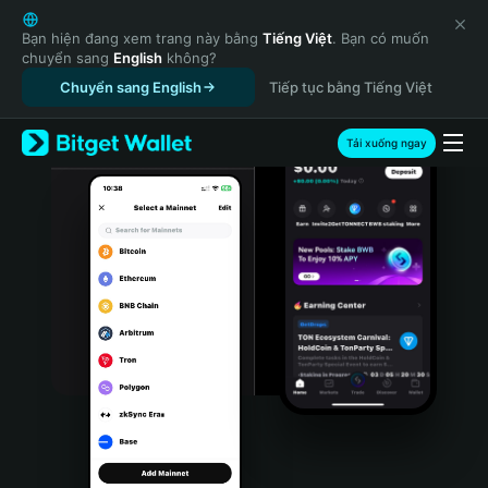
English
日本語
Bạn hiện đang xem trang này bằng
Tiếng Việt
. Bạn có muốn
chuyển sang
English
không?
Tiếng Việt
Chuyển sang English
Tiếp tục bằng Tiếng Việt
Русский
Español (Latinoamérica)
Türkçe
Tải xuống ngay
Italiano
Français
Deutsch
简体中文
繁體中文
Português (Portugal)
Bahasa Indonesia
ภาษาไทย
हिन्दी
বাংলা
Español
Português (Brasil)
Español (Argentina)