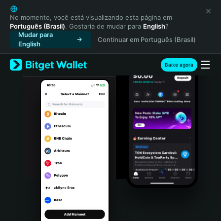
English
日本語
No momento, você está visualizando esta página em
Português (Brasil)
. Gostaria de mudar para
English
?
Tiếng Việt
Mudar para
Continuar em Português (Brasil)
Русский
English
Español (Latinoamérica)
Türkçe
Baixe agora
Italiano
Français
Deutsch
简体中文
繁體中文
Português (Portugal)
Bahasa Indonesia
ภาษาไทย
हिन्दी
বাংলা
Español
Português (Brasil)
Español (Argentina)