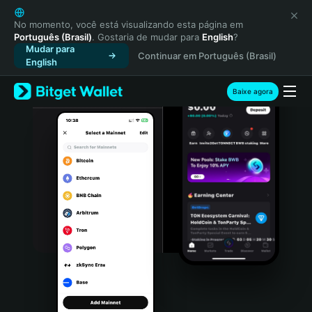
English
日本語
No momento, você está visualizando esta página em
Português (Brasil)
. Gostaria de mudar para
English
?
Tiếng Việt
Mudar para
Continuar em Português (Brasil)
Русский
English
Español (Latinoamérica)
Türkçe
Baixe agora
Italiano
Français
Deutsch
简体中文
繁體中文
Português (Portugal)
Bahasa Indonesia
ภาษาไทย
हिन्दी
বাংলা
Español
Português (Brasil)
Español (Argentina)