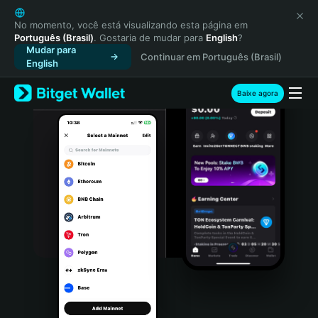
English
日本語
No momento, você está visualizando esta página em
Português (Brasil)
. Gostaria de mudar para
English
?
Tiếng Việt
Mudar para
Continuar em Português (Brasil)
Русский
English
Español (Latinoamérica)
Türkçe
Baixe agora
Italiano
Français
Deutsch
简体中文
繁體中文
Português (Portugal)
Bahasa Indonesia
ภาษาไทย
हिन्दी
বাংলা
Español
Português (Brasil)
Español (Argentina)