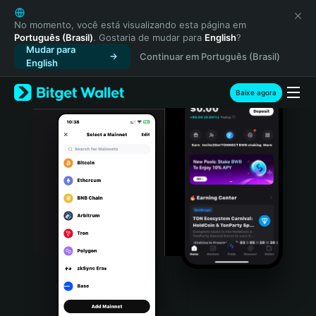
English
日本語
No momento, você está visualizando esta página em
Português (Brasil)
. Gostaria de mudar para
English
?
Tiếng Việt
Mudar para
Continuar em Português (Brasil)
Русский
English
Español (Latinoamérica)
Türkçe
Baixe agora
Italiano
Français
Deutsch
简体中文
繁體中文
Português (Portugal)
Bahasa Indonesia
ภาษาไทย
हिन्दी
বাংলা
Español
Português (Brasil)
Español (Argentina)