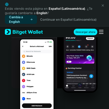
English
日本語
Estás viendo esta página en
Español (Latinoamérica)
. ¿Te
gustaría cambiarte a
English
?
Tiếng Việt
Cambia a
Continuar en Español (Latinoamérica)
Русский
English
Español (Latinoamérica)
Türkçe
Descargar ahora
Italiano
Français
Deutsch
简体中文
繁體中文
Português (Portugal)
Bahasa Indonesia
ภาษาไทย
हिन्दी
বাংলা
Español
Português (Brasil)
Español (Argentina)