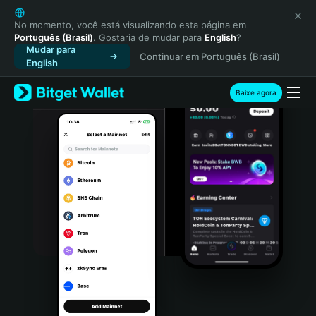
English
日本語
No momento, você está visualizando esta página em
Português (Brasil)
. Gostaria de mudar para
English
?
Tiếng Việt
Mudar para
Continuar em Português (Brasil)
Русский
English
Español (Latinoamérica)
Türkçe
Baixe agora
Italiano
Français
Deutsch
简体中文
繁體中文
Português (Portugal)
Bahasa Indonesia
ภาษาไทย
हिन्दी
বাংলা
Español
Português (Brasil)
Español (Argentina)