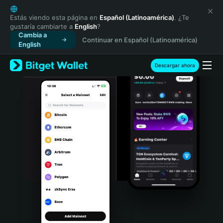
English
日本語
Estás viendo esta página en
Español (Latinoamérica)
. ¿Te
gustaría cambiarte a
English
?
Tiếng Việt
Cambia a
Continuar en Español (Latinoamérica)
Русский
English
Español (Latinoamérica)
Türkçe
Descargar ahora
Italiano
Français
Deutsch
简体中文
繁體中文
Português (Portugal)
Bahasa Indonesia
ภาษาไทย
हिन्दी
বাংলা
Español
Português (Brasil)
Español (Argentina)