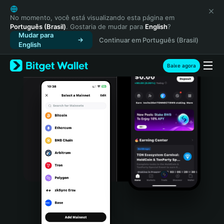
English
日本語
No momento, você está visualizando esta página em
Português (Brasil)
. Gostaria de mudar para
English
?
Tiếng Việt
Mudar para
Continuar em Português (Brasil)
Русский
English
Español (Latinoamérica)
Türkçe
Baixe agora
Italiano
Français
Deutsch
简体中文
繁體中文
Português (Portugal)
Bahasa Indonesia
ภาษาไทย
हिन्दी
বাংলা
Español
Português (Brasil)
Español (Argentina)