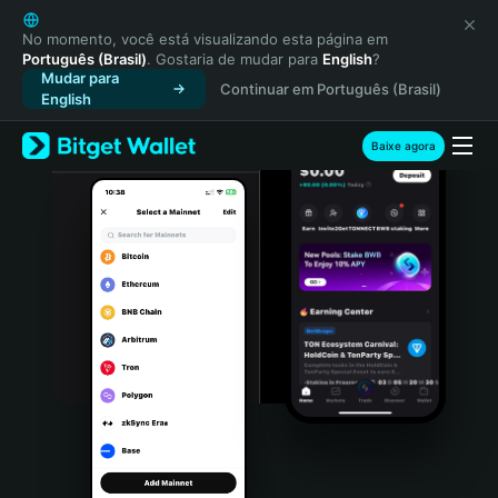
English
日本語
No momento, você está visualizando esta página em
Português (Brasil)
. Gostaria de mudar para
English
?
Tiếng Việt
Mudar para
Continuar em Português (Brasil)
Русский
English
Español (Latinoamérica)
Türkçe
Baixe agora
Italiano
Français
Deutsch
简体中文
繁體中文
Português (Portugal)
Bahasa Indonesia
ภาษาไทย
हिन्दी
বাংলা
Español
Português (Brasil)
Español (Argentina)