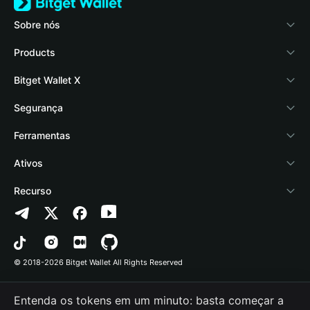
Sobre nós
Bitget Wallet
Products
Blog
Crypto Card
Bitget Wallet X
Academy
Stablecoin Earn
Documentação
Segurança
Notícias de cripto
Payfi Crypto
Conectar carteira
Fundo de proteção
Ferramentas
Central de Ajuda
Crypto Swap API
Bitget Wallet Pay
Tecnologia de segurança
Comprar cripto
Ativos
Fale conosco
Altcoin Season Index
Listar um projeto
Detectar autorização
Arbitrum
Recurso
Recursos da marca
Prediction Markets
Verificação de contrato
Avalanche
Política de Privacidade
Carreira
DApp
Envio em lote
Bitcoin
Contrato do Usuário
© 2018-2026 Bitget Wallet All Rights Reserved
Verificação do canal oficial
Trade
BNB Chain
Risk Disclosure
Entenda os tokens em um minuto: basta começar a
RWA
Polygon