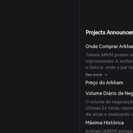
Projects Announce
Onde Comprar Arkh
Tokens ARKM podem ser
criptomoedas. A exchan
a Gate.io, onde o par
de $1.822.880,23 nas ú
See more
Binance e HTX.
Preço do Arkham
Volume Diário de Ne
O volume de negociaçã
últimas 24 horas, rep
dia atrás e sinalizando
Máxima Histórica
Arkham (ARKM) atingiu