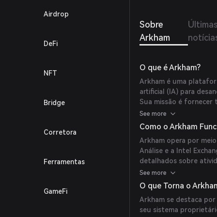
arreca
Airdrop
Palant
Sobre
Última
Lewis,
Arkham
notícia
DeFi
O que é Arkham?
NFT
Arkham é uma plataforma
artificial (IA) para de
Sua missão é fornecer 
Bridge
oferecendo análises ab
See more
fundos, baleias e token
Como o Arkham Func
Corretora
Arkham opera por meio 
Análise e a Intel Excha
detalhados sobre ativi
Ferramentas
mercado descentraliza
See more
inteligência cripto usa
O que Torna o Arkha
GameFi
Arkham se destaca por 
seu sistema proprietár