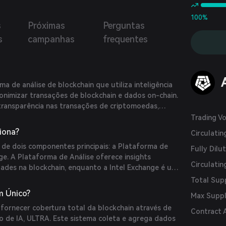
dados de investidores, incluindo os fundadores da
ir e OpenAI, e fundos de venture capital como Geoff
100%
s
Próximas
Perguntas
 da Bedrock, e Tim Draper.
s
campanhas
frequentes
 de análise de blockchain que utiliza inteligência
sanonimizar transações de blockchain e dados on-chain.
transparência nas transações de criptomoedas,
rangentes sobre várias entidades, exchanges,
Trading V
s.
iona?
Circulati
de dois componentes principais: a Plataforma de
Fully Dilu
nge. A Plataforma de Análise oferece insights
Circulatin
dades na blockchain, enquanto a Intel Exchange é um
do onde os usuários podem comprar e vender
Total Sup
ndo o token nativo ARKM.
m Único?
Max Supp
fornecer cobertura total da blockchain através de
Contract 
io de IA, ULTRA. Este sistema coleta e agrega dados