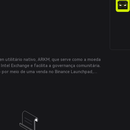
n utilitário nativo, ARKM, que serve como a moeda
 Intel Exchange e facilita a governança comunitária.
o por meio de uma venda no Binance Launchpad,
es pela venda de 50 milhões de tokens ARKM a $0,05