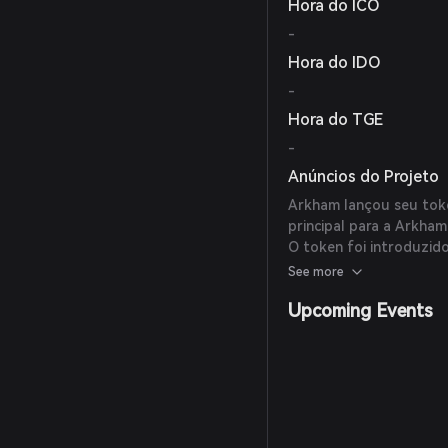
Hora do ICO
-
Hora do IDO
-
Hora do TGE
-
Anúncios do Projeto
Arkham lançou seu toke
principal para a Arkham
O token foi introduzid
arrecadando $2,5 milhõ
See more
cada.
Upcoming Events