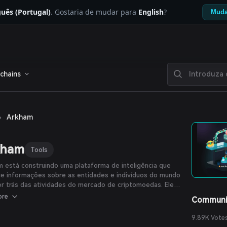
uês (Portugal)
. Gostaria de mudar para
English
?
Muda
chains
›
Arkham
kham
Tools
 está construindo uma plataforma de inteligência que
e informações sobre as entidades e indivíduos do mundo
or trás das atividades do mercado de criptomoedas. Eles
volveram uma ferramenta que permite aos usuários
ore
Communi
, filtrar e ordenar negociações e transações de
moedas por valor, token, tempo e contraparte. Arkham é
9.89K Vote
tartup em rodada Série A, com mais de US$ 12 milhões