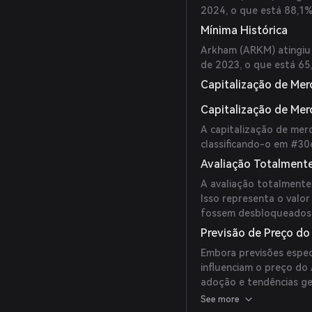
2024, o que está 88,1%
Mínima Histórica
Arkham (ARKM) atingiu
de 2023, o que está 65
Capitalização de Mer
Capitalização de Me
A capitalização de me
classificando-o em #30
Avaliação Totalmente
A avaliação totalmente
Isso representa o valo
fossem desbloqueados
Previsão de Preço d
Embora previsões espec
influenciam o preço do
adoção e tendências g
não há previsões dispon
See more