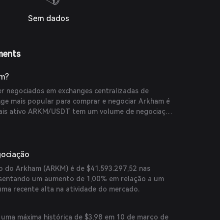
Sem dados
ments
am?
 negociados em exchanges centralizadas de
ge mais popular para comprar e negociar Arkham é
 mais ativo ARKM/USDT tem um volume de negociação
ltimas 24 horas. Outras opções populares incluem
gociação
o do Arkham (ARKM) é de $41.593.297,52 nas
resentando um aumento de 1,00% em relação a um
 uma recente alta na atividade do mercado.
 uma máxima histórica de $3,98 em 10 de março de