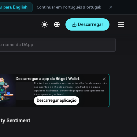
Continuar em Português (Portugal)
r para English
Descarregar
Descarregue a app da Bitget Wallet
Mantenha-se atualizado sobre as tendências das meme coins,
dos agentes de IA e do mercado. Faça trading de ativos
populares facilmente, sem ter de preparar antecipadamente
tokens para as gas fees!
Descarregar aplicação
ty Sentiment
s