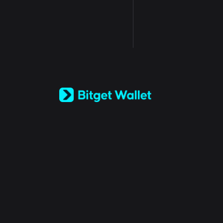
English
日本語
Tiếng Việt
Русский
Español (Latinoamérica)
Türkçe
Italiano
Français
Deutsch
简体中文
繁體中文
Português (Portugal)
Bahasa Indonesia
ภาษาไทย
العربية
हिन्दी
বাংলা