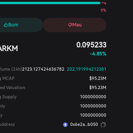
0%
Bom
Mau
0.095233
ARKM
-4.85%
olume (24h)
2123.127424636782
202.191994212381
ng MCAP
$95.23M
ted Valuation
$95.23M
g Supply
1000000000
ply
1000000000
ly
1000000000
Address
0x6e2a...b050