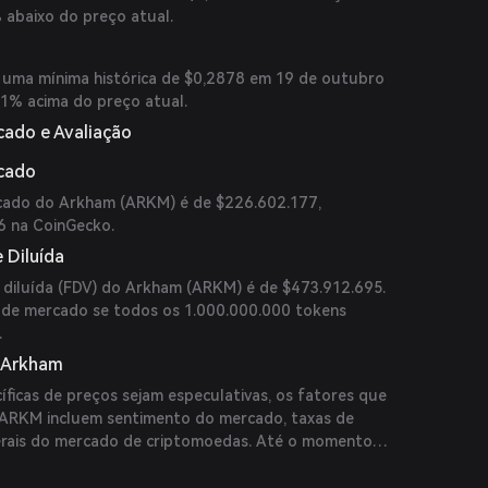
 abaixo do preço atual.
 uma mínima histórica de $0,2878 em 19 de outubro
,1% acima do preço atual.
cado e Avaliação
rcado
rcado do Arkham (ARKM) é de $226.602.177,
6 na CoinGecko.
 Diluída
 diluída (FDV) do Arkham (ARKM) é de $473.912.695.
r de mercado se todos os 1.000.000.000 tokens
.
o Arkham
íficas de preços sejam especulativas, os fatores que
 ARKM incluem sentimento do mercado, taxas de
erais do mercado de criptomoedas. Até o momento,
íveis de especialistas confiáveis ou publicações.