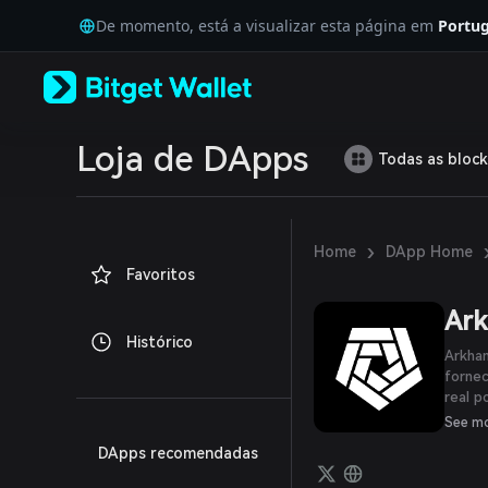
English
De momento, está a visualizar esta página em
Portug
日本語
Tiếng Việt
Русский
Español (Latinoamérica)
Türkçe
Italiano
Loja de DApps
Todas as block
Français
Deutsch
简体中文
繁體中文
›
Home
DApp Home
Português (Portugal)
Favoritos
Bahasa Indonesia
ภาษาไทย
Ar
العربية
Histórico
हिन्दी
Arkham
বাংলা
fornec
real p
Español
desen
Português (Brasil)
See m
buscar
Español (Argentina)
DApps recomendadas
cripto
uma s