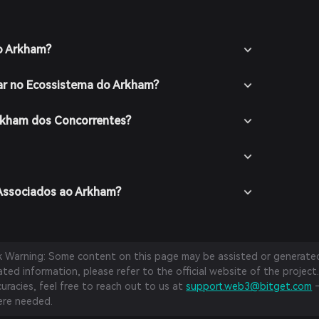
do Arkham?
ar no Ecossistema do Arkham?
Arkham dos Concorrentes?
 Associados ao Arkham?
sk Warning: Some content on this page may be assisted or generated 
ed information, please refer to the official website of the project.
curacies, feel free to reach out to us at
support.web3@bitget.com
—
re needed.