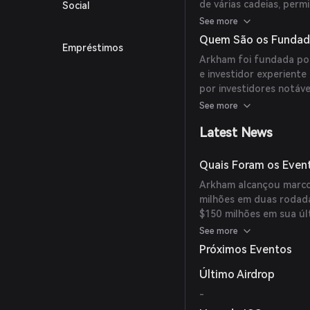
de várias cadeias, perm
Social
a partir de uma visão a
See more
Arkham Intel Exchange 
Quem São os Fundad
Empréstimos
sua inteligência oferec
Arkham foi fundada po
e investidor experient
por investidores notáve
Group. O Diretor de Tec
See more
protocolos para múltip
Latest News
engenheiro de software
Quais Foram os Even
Arkham alcançou marcos 
milhões em duas rodada
$150 milhões em sua úl
proeminentes como um 
See more
Lonsdale (8VC) cofundad
Próximos Eventos
Wintermute, GSR e Geof
Último Airdrop
-