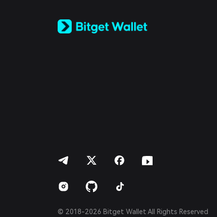
Tiếng Việt
Русский
Español (Latinoamérica)
Türkçe
Italiano
Français
Deutsch
简体中文
繁體中文
Português (Portugal)
Bahasa Indonesia
ภาษาไทย
العربية
हिन्दी
বাংলা
Español
Português (Brasil)
Español (Argentina)
© 2018-2026 Bitget Wallet All Rights Reserved