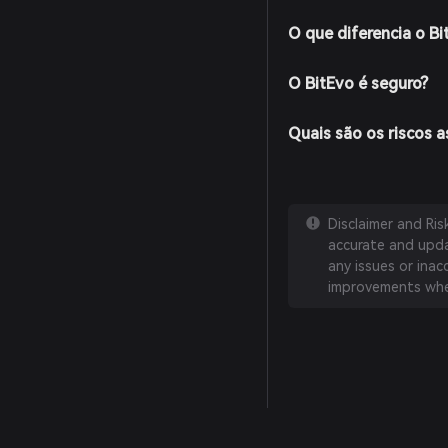
O que diferencia o B
O BitEvo é seguro?
Quais são os riscos 
Disclaimer and Ri
accurate and updat
any issues or inac
improvements whe
English
日本語