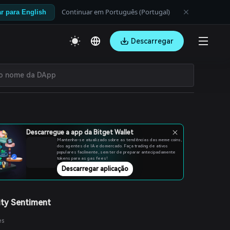
Continuar em Português (Portugal)
r para English
Descarregar
Descarregue a app da Bitget Wallet
Mantenha-se atualizado sobre as tendências das meme coins,
dos agentes de IA e do mercado. Faça trading de ativos
populares facilmente, sem ter de preparar antecipadamente
tokens para as gas fees!
Descarregar aplicação
ty Sentiment
es