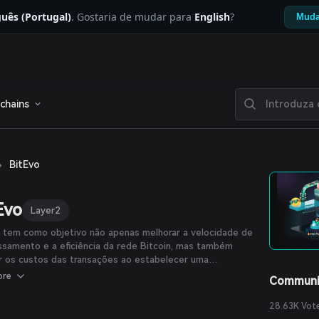
uês (Portugal)
. Gostaria de mudar para
English
?
Muda
chains
›
BitEvo
Evo
Layer2
 tem como objetivo não apenas melhorar a velocidade de
samento e a eficiência da rede Bitcoin, mas também
r os custos das transações ao estabelecer uma
orma descentralizada de Camada 2. Além disso, introduz
ore
Communi
ibilidade com a Ethereum Virtual Machine (EVM) para
 os desenvolvedores na rede Bitcoin, permitindo a
28.63K Vot
tação e execução de contratos inteligentes complexos.