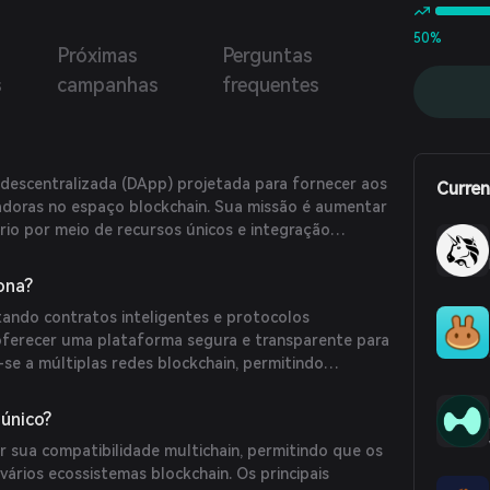
50%
Próximas
Perguntas
s
campanhas
frequentes
 descentralizada (DApp) projetada para fornecer aos
Curren
adoras no espaço blockchain. Sua missão é aumentar
io por meio de recursos únicos e integração
es blockchain.
ona?
tando contratos inteligentes e protocolos
oferecer uma plataforma segura e transparente para
a-se a múltiplas redes blockchain, permitindo
rsáteis.
 único?
r sua compatibilidade multichain, permitindo que os
vários ecossistemas blockchain. Os principais