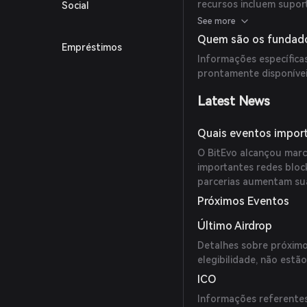
recursos incluem supor
Social
oferecendo uma ampla 
See more
Quem são os fundado
Empréstimos
Informações específica
prontamente disponívei
Latest News
Quais eventos import
O BitEvo alcançou marco
importantes redes bloc
parcerias aumentam sua
Próximos Eventos
Último Airdrop
Detalhes sobre próximos
elegibilidade, não estã
ICO
Informações referentes 