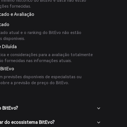
 mínimo histórico do BitEvo e data não estão
ções fornecidas.
cado e Avaliação
rcado
cado atual e o ranking do BitEvo não estão
s disponíveis.
 Diluída
ica e considerações para a avaliação totalmente
ão fornecidas nas informações atuais.
 BitEvo
 previsões disponíveis de especialistas ou
sobre a previsão de preço do BitEvo.
o BitEvo?
ar do ecossistema BitEvo?