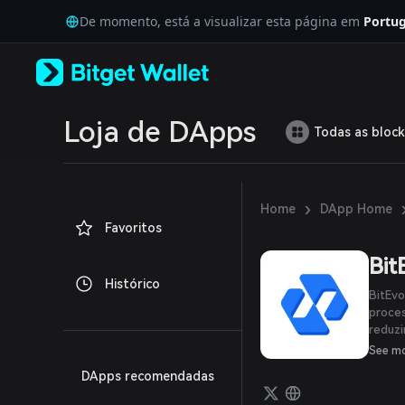
English
De momento, está a visualizar esta página em
Portug
日本語
Tiếng Việt
Русский
Español (Latinoamérica)
Türkçe
Italiano
Loja de DApps
Todas as block
Français
Deutsch
简体中文
繁體中文
›
Home
DApp Home
Português (Portugal)
Favoritos
Bahasa Indonesia
ภาษาไทย
Bit
العربية
Histórico
हिन्दी
BitEvo
বাংলা
proces
reduzi
Español
plataf
Português (Brasil)
See m
compat
Español (Argentina)
DApps recomendadas
apoiar
implan