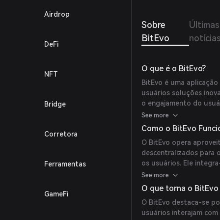
Airdrop
Sobre
Últimas
BitEvo
notícia
DeFi
O que é o BitEvo?
NFT
BitEvo é uma aplicação
usuários soluções inov
o engajamento do usuár
Bridge
perfeita com várias red
See more
Como o BitEvo Funci
Corretora
O BitEvo opera aprovei
descentralizados para 
os usuários. Ele integr
Ferramentas
aplicações e serviços ve
See more
O que torna o BitEvo
GameFi
O BitEvo destaca-se po
usuários interajam com 