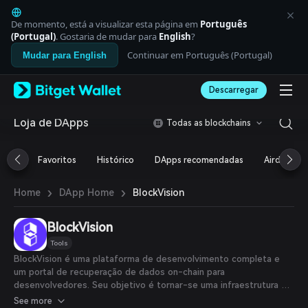
English
日本語
De momento, está a visualizar esta página em
Português
Tiếng Việt
(Portugal)
. Gostaria de mudar para
English
?
Русский
Continuar em Português (Portugal)
Mudar para English
Español (Latinoamérica)
Türkçe
Descarregar
Italiano
Français
Deutsch
Loja de DApps
Todas as blockchains
简体中文
繁體中文
Favoritos
Histórico
DApps recomendadas
Airdrop
Português (Portugal)
Bahasa Indonesia
›
›
BlockVision
Home
DApp Home
ภาษาไทย
العربية
हिन्दी
BlockVision
বাংলা
Tools
Español
BlockVision é uma plataforma de desenvolvimento completa e
Português (Brasil)
um portal de recuperação de dados on-chain para
Español (Argentina)
desenvolvedores. Seu objetivo é tornar-se uma infraestrutura e
rede abertas, permitindo que os desenvolvedores construam,
See more