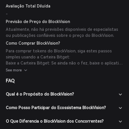
Avaliação Total Diluída
-
Previsão de Preço do BlockVision
Atualmente, não há previsões disponíveis de especialistas
ou publicações confiáveis sobre o preço do BlockVision.
Como Comprar BlockVision?
Para comprar tokens do BlockVision, siga estes passos
simples usando a Carteira Bitget:
Baixe a Carteira Bitget: Se ainda não o fez, baixe o aplicativo
Carteira Bitget no site oficial ou na loja de aplicativos.
See more
Crie uma Conta: Abra o aplicativo e crie uma nova conta
FAQ
seguindo as instruções na tela. Certifique-se de proteger
sua conta com uma senha forte.
Financie Sua Carteira: Deposite fundos em sua Carteira
Qual é o Propósito do BlockVision?
Bitget transferindo criptomoedas ou comprando cripto
com moeda fiduciária através dos métodos de pagamento
Como Posso Participar do Ecossistema BlockVision?
suportados.
Navegue até o Mercado: Na Carteira Bitget, vá para a seção
O Que Diferencia o BlockVision dos Concorrentes?
de mercado e pesquise por BlockVision para ver os pares de