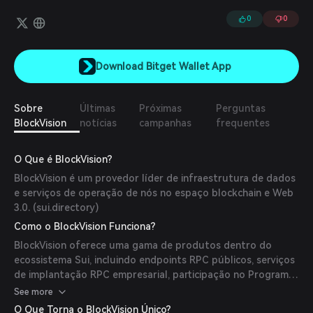
contribuam e utilizem seus próprios conjuntos de dados, bem
como APIs personalizadas.
0
0
Download Bitget Wallet App
Sobre
Últimas
Próximas
Perguntas
BlockVision
notícias
campanhas
frequentes
O Que é BlockVision?
BlockVision é um provedor líder de infraestrutura de dados
e serviços de operação de nós no espaço blockchain e Web
3.0. (
sui.directory
)
Como o BlockVision Funciona?
BlockVision oferece uma gama de produtos dentro do
ecossistema Sui, incluindo endpoints RPC públicos, serviços
de implantação RPC empresarial, participação no Programa
de Validação Testnet, indexação de dados on-chain com
See more
APIs abertas e desenvolvimento do SuiVision, um navegador
O Que Torna o BlockVision Único?