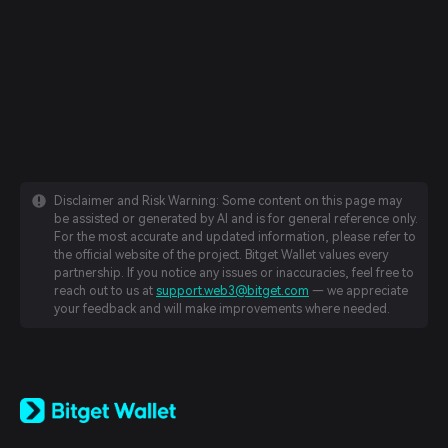
Disclaimer and Risk Warning: Some content on this page may
be assisted or generated by AI and is for general reference only.
For the most accurate and updated information, please refer to
the official website of the project. Bitget Wallet values every
partnership. If you notice any issues or inaccuracies, feel free to
reach out to us at
support.web3@bitget.com
— we appreciate
your feedback and will make improvements where needed.
English
日本語
Tiếng Việt