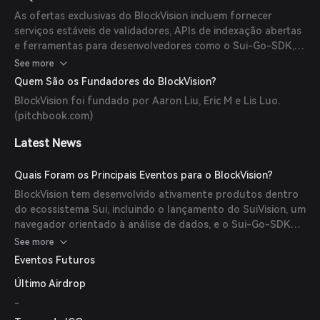
orientado à análise de dados. (
sui.directory
)
As ofertas exclusivas do BlockVision incluem fornecer
serviços estáveis de validadores, APIs de indexação abertas
e ferramentas para desenvolvedores como o Sui-Go-SDK,
aprimorando a funcionalidade do ecossistema Sui.
See more
(
sui.directory
)
Quem São os Fundadores do BlockVision?
BlockVision foi fundado por Aaron Liu, Eric M e Lis Luo.
(
pitchbook.com
)
Latest News
Quais Foram os Principais Eventos para o BlockVision?
BlockVision tem desenvolvido ativamente produtos dentro
do ecossistema Sui, incluindo o lançamento do SuiVision, um
navegador orientado à análise de dados, e o Sui-Go-SDK
para desenvolvedores. (
sui.directory
)
See more
Eventos Futuros
Último Airdrop
-