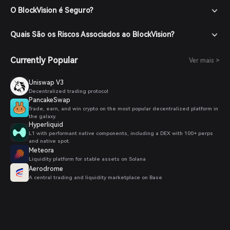
negociação disponíveis.
O BlockVision é Seguro?
Faça Seu Pedido: Selecione o par de negociação desejado
(ex.: BlockVision/USDT), insira a quantidade que deseja
comprar e confirme seu pedido. Uma vez concluída a
Quais São os Riscos Associados ao BlockVision?
transação, os tokens BlockVision serão adicionados à sua
carteira.
Currently Popular
Ver mais >
Uniswap V3
Decentralized trading protocol
PancakeSwap
Trade, earn, and win crypto on the most popular decentralized platform in
the galaxy.
Hyperliquid
L1 with performant native components, including a DEX with 100+ perps
and native spot.
Meteora
Liquidity platform for stable assets on Solana
Aerodrome
A central trading and liquidity marketplace on Base