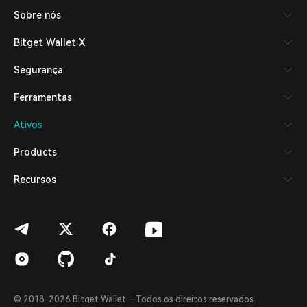
Русский
Sobre nós
Español (Latinoamérica)
Türkçe
Bitget Wallet X
Italiano
Français
Segurança
Deutsch
简体中文
Ferramentas
繁體中文
Português (Portugal)
Ativos
Bahasa Indonesia
ภาษาไทย
Products
العربية
हिन्दी
Recursos
বাংলা
Español
Português (Brasil)
Español (Argentina)
© 2018-2026 Bitget Wallet – Todos os direitos reservados.