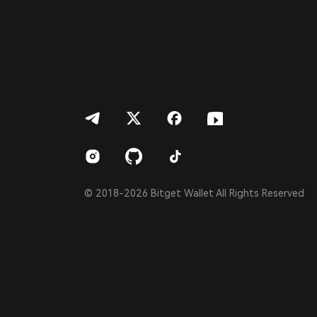
繁體中文
Português (Portugal)
Bahasa Indonesia
ภาษาไทย
العربية
हिन्दी
বাংলা
Español
Português (Brasil)
Español (Argentina)
© 2018-2026 Bitget Wallet All Rights Reserved