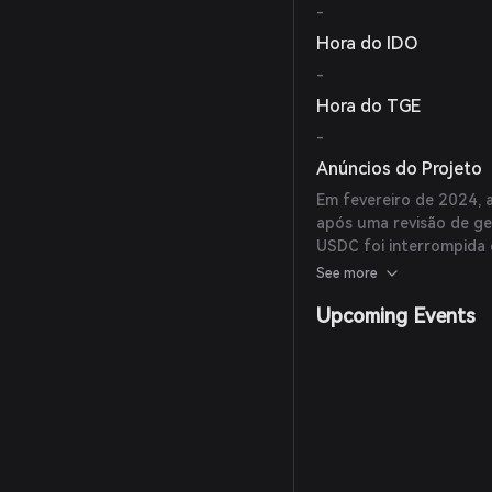
-
Hora do IDO
-
Hora do TGE
-
Anúncios do Projeto
Em fevereiro de 2024, 
após uma revisão de ge
USDC foi interrompida 
até fevereiro de 2025 p
See more
Upcoming Events