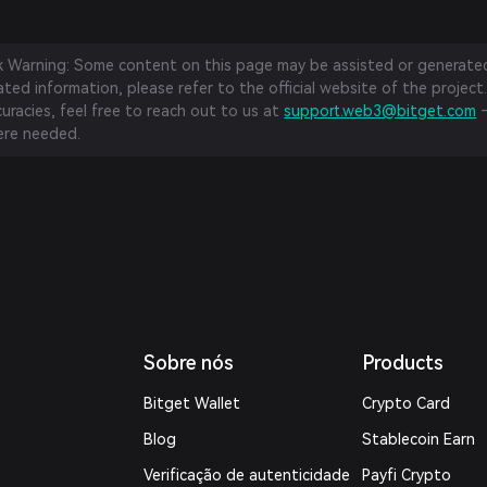
sk Warning: Some content on this page may be assisted or generated 
ed information, please refer to the official website of the project.
curacies, feel free to reach out to us at
support.web3@bitget.com
—
re needed.
Sobre nós
Products
Bitget Wallet
Crypto Card
Blog
Stablecoin Earn
Verificação de autenticidade
Payfi Crypto