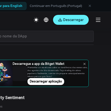
Continuar em Português (Portugal)
r para English
Descarregar
Descarregue a app da Bitget Wallet
Mantenha-se atualizado sobre as tendências das meme coins,
dos agentes de IA e do mercado. Faça trading de ativos
populares facilmente, sem ter de preparar antecipadamente
tokens para as gas fees!
Descarregar aplicação
ty Sentiment
es