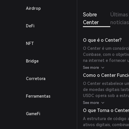
Airdrop
Sobre
Últimas
Center
notícia
DeFi
O que é o Center?
NFT
O Center é um consórci
Coinbase, com o objeti
na internet e fornecer
Bridge
a USDC. Ele opera em u
See more
interoperabilidade de at
Como o Center Funci
Corretora
O Center estabelece u
de moedas digitais last
USDC opera sob a estru
Ferramentas
financeiras emitam sua
See more
consórcio, promovendo a
O que Torna o Center
GameFi
A estrutura de código 
ativos digitais, combin