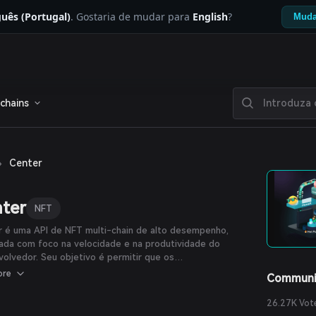
uês (Portugal)
. Gostaria de mudar para
English
?
Muda
chains
›
Center
ter
NFT
r é uma API de NFT multi-chain de alto desempenho,
ada com foco na velocidade e na produtividade do
olvedor. Seu objetivo é permitir que os
volvedores forneçam rápida e facilmente uma
ore
Communi
nalidade de busca para NFTs em múltiplas blockchains,
ando metadados para a descoberta de NFTs, e incorporem
26.27K Vot
ultados em seus aplicativos.