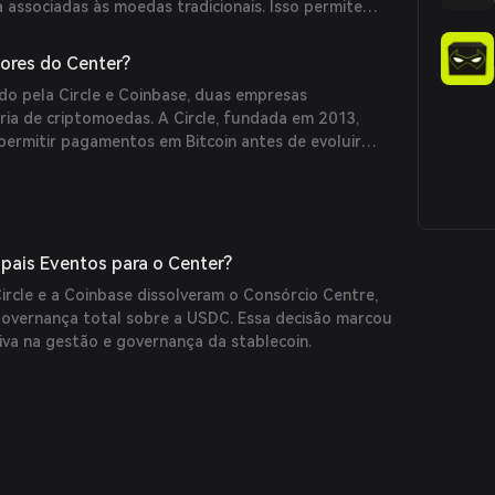
a associadas às moedas tradicionais. Isso permite
eiras emitam suas próprias stablecoins, fomentando
ro global mais inclusivo.
ores do Center?
ido pela Circle e Coinbase, duas empresas
ria de criptomoedas. A Circle, fundada em 2013,
 permitir pagamentos em Bitcoin antes de evoluir
ssor de stablecoins. A Coinbase é uma das principais
gitais.
ipais Eventos para o Center?
ircle e a Coinbase dissolveram o Consórcio Centre,
governança total sobre a USDC. Essa decisão marcou
iva na gestão e governança da stablecoin.