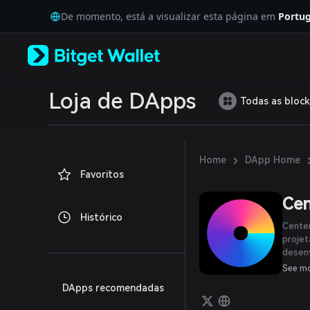
English
De momento, está a visualizar esta página em
Portug
日本語
Tiếng Việt
Русский
Español (Latinoamérica)
Türkçe
Italiano
Loja de DApps
Todas as block
Français
Deutsch
简体中文
繁體中文
›
Home
DApp Home
Português (Portugal)
Favoritos
Bahasa Indonesia
ภาษาไทย
Cen
العربية
Histórico
हिन्दी
Cente
বাংলা
projet
desenv
Español
desen
Português (Brasil)
See m
funcio
Español (Argentina)
DApps recomendadas
utiliz
os res