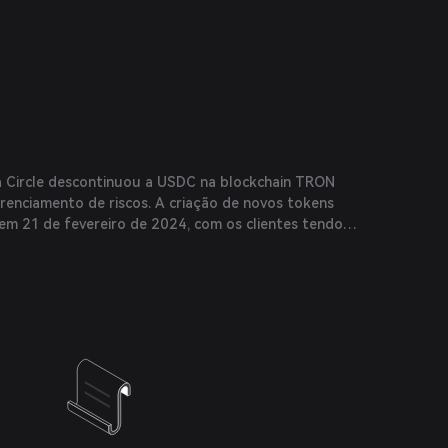
a Circle descontinuou a USDC na blockchain TRON
renciamento de riscos. A criação de novos tokens
em 21 de fevereiro de 2024, com os clientes tendo
ara transferir USDC para outras blockchains.