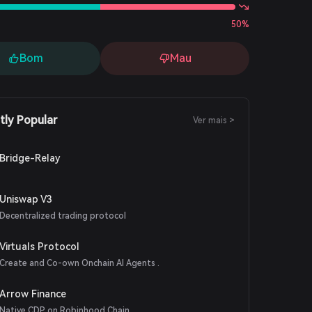
50%
Bom
Mau
tly Popular
Ver mais >
Bridge-Relay
Uniswap V3
Decentralized trading protocol
Virtuals Protocol
Create and Co-own Onchain AI Agents .
Arrow Finance
Native CDP on Robinhood Chain