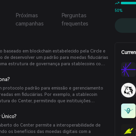
50%
Próximas
Perguntas
s
campanhas
frequentes
o baseado em blockchain estabelecido pela Circle e
Curren
vo de desenvolver um padrão para moedas fiduciárias
 uma estrutura de governança para stablecoins como
ma estrutura de código aberto para permitir a
ivos digitais.
ona?
m protocolo padrão para emissão e gerenciamento
readas em fiduciárias. Por exemplo, a stablecoin
tura do Center, permitindo que instituições
s próprias stablecoins seguindo os padrões do
 interoperabilidade entre ativos digitais.
 Único?
aberto do Center permite a interoperabilidade de
ando os benefícios das moedas digitais com a