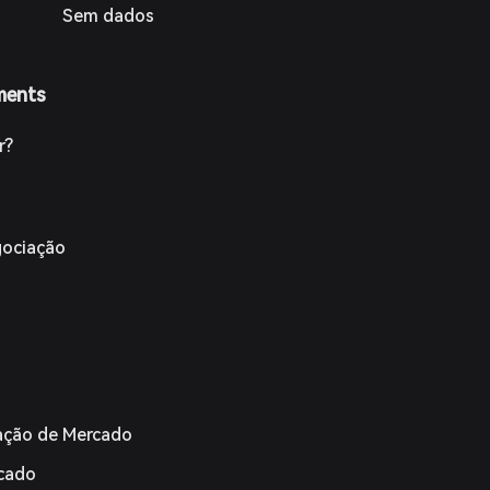
Sem dados
ments
r?
gociação
iação de Mercado
rcado