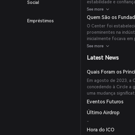
estabilidade e confianç
Social
que instituições financ
See more
um ecossistema financei
Quem São os Fundad
Empréstimos
O Center foi estabelec
proeminentes na indúst
inicialmente focava em
para um importante emi
See more
exchanges de moedas di
Latest News
Quais Foram os Princ
Em agosto de 2023, a C
concedendo à Circle a 
uma mudança significat
Eventos Futuros
Último Airdrop
-
Hora do ICO