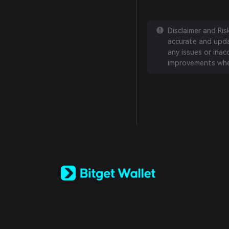
Disclaimer and Ri
accurate and updat
any issues or inac
improvements whe
English
日本語
Tiếng Việt
Русский
Español (Latinoamérica)
Türkçe
Italiano
Français
Deutsch
简体中文