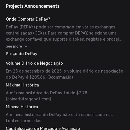
Projects Announcements
Onde Comprar DePay?
DePay (DEPAY) pode ser comprado em várias exchanges
centralizadas (CEXs). Para comprar DEPAY, selecione uma
exchange confiável que suporte o token, registre e proteja
sua conta, complete a verificação KYC e vincule um método
See more
de pagamento. (
phemex.com
)
Preço do DePay
Volume Diário de Negociação
Em 25 de setembro de 2025, o volume diário de negociação
do DePay é $205,86. (
3commas.io
)
Máxima Histórica
A máxima histórica do DePay foi de $7,78.
(
coinarbitragebot.com
)
Mínima Histórica
A mínima histórica do DePay não está especificada nas
fontes fornecidas.
Capitalização de Mercado e Avaliação