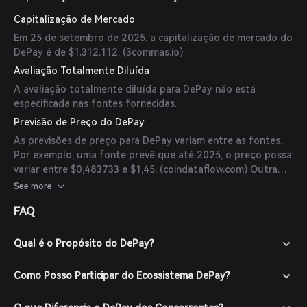
Capitalização de Mercado
Em 25 de setembro de 2025, a capitalização de mercado do
DePay é de $1.312.112. (
3commas.io
)
Avaliação Totalmente Diluída
A avaliação totalmente diluída para DePay não está
especificada nas fontes fornecidas.
Previsão de Preço do DePay
As previsões de preço para DePay variam entre as fontes.
Por exemplo, uma fonte prevê que até 2025, o preço possa
variar entre $0,483733 e $1,45. (
coindataflow.com
) Outra
fonte prevê um preço de aproximadamente $0,59742 no
See more
final de 2025. (
coinarbitragebot.com
) É importante notar
FAQ
que essas previsões são especulativas e não devem ser
consideradas aconselhamento financeiro.
Qual é o Propósito do DePay?
Como Posso Participar do Ecossistema DePay?