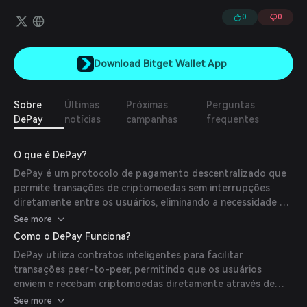
conversão qualquer-para-qualquer. Os cenários de aplicação do
DePay incluem pagamentos, doações, assinaturas, folha de
0
0
pagamento e vendas, entre outros.
Download Bitget Wallet App
Sobre
Últimas
Próximas
Perguntas
DePay
notícias
campanhas
frequentes
O que é DePay?
DePay é um protocolo de pagamento descentralizado que
permite transações de criptomoedas sem interrupções
diretamente entre os usuários, eliminando a necessidade de
intermediários. Sua missão é simplificar e democratizar os
See more
pagamentos digitais aproveitando a tecnologia blockchain.
Como o DePay Funciona?
DePay utiliza contratos inteligentes para facilitar
transações peer-to-peer, permitindo que os usuários
enviem e recebam criptomoedas diretamente através de
suas carteiras. O protocolo suporta vários tokens e integra-
See more