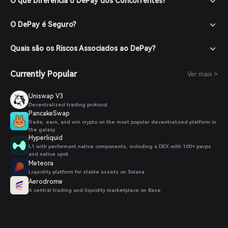
O que Diferencia o DePay dos Concorrentes?
O DePay é Seguro?
Quais são os Riscos Associados ao DePay?
Currently Popular
Ver mais >
Uniswap V3
Decentralized trading protocol
PancakeSwap
Trade, earn, and win crypto on the most popular decentralized platform in
the galaxy.
Hyperliquid
L1 with performant native components, including a DEX with 100+ perps
and native spot.
Meteora
Liquidity platform for stable assets on Solana
Aerodrome
A central trading and liquidity marketplace on Base