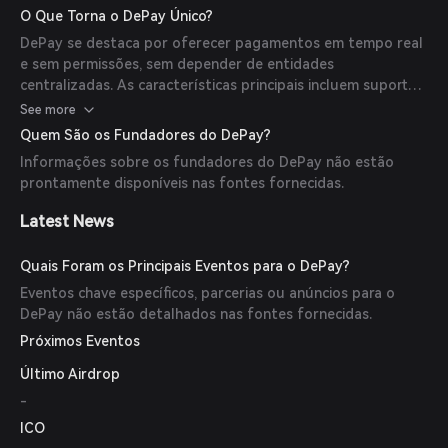
se com plataformas de finanças descentralizadas (DeFi)
O Que Torna o DePay Único?
para fornecer uma solução de pagamento abrangente.
DePay se destaca por oferecer pagamentos em tempo real
e sem permissões, sem depender de entidades
centralizadas. As características principais incluem suporte
para múltiplos tokens, integração com serviços DeFi e uma
See more
interface amigável que simplifica o processo de pagamento.
Quem São os Fundadores do DePay?
Informações sobre os fundadores do DePay não estão
prontamente disponíveis nas fontes fornecidas.
Latest News
Quais Foram os Principais Eventos para o DePay?
Eventos chave específicos, parcerias ou anúncios para o
DePay não estão detalhados nas fontes fornecidas.
Próximos Eventos
Último Airdrop
-
ICO