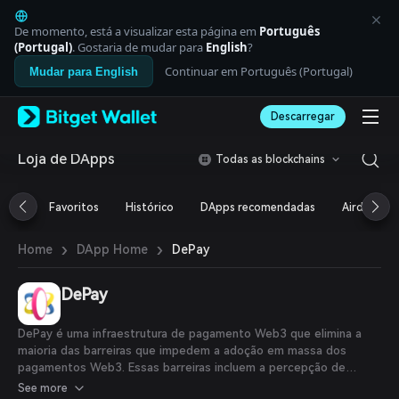
English
日本語
De momento, está a visualizar esta página em
Português
Tiếng Việt
(Portugal)
. Gostaria de mudar para
English
?
Русский
Continuar em Português (Portugal)
Mudar para English
Español (Latinoamérica)
Türkçe
Descarregar
Italiano
Français
Deutsch
Loja de DApps
Todas as blockchains
简体中文
繁體中文
Favoritos
Histórico
DApps recomendadas
Airdrop
Português (Portugal)
Bahasa Indonesia
›
›
DePay
Home
DApp Home
ภาษาไทย
العربية
हिन्दी
DePay
বাংলা
Español
DePay é uma infraestrutura de pagamento Web3 que elimina a
Português (Brasil)
maioria das barreiras que impedem a adoção em massa dos
Español (Argentina)
pagamentos Web3. Essas barreiras incluem a percepção de
facilidade de uso, maior aceitação de tokens e funcionalidade de
See more