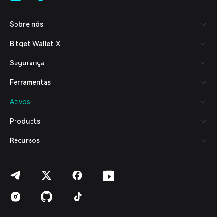
Tiếng Việt
Русский
Sobre nós
Español (Latinoamérica)
Türkçe
Bitget Wallet X
Italiano
Français
Segurança
Deutsch
简体中文
Ferramentas
繁體中文
Português (Portugal)
Ativos
Bahasa Indonesia
ภาษาไทย
Products
العربية
हिन्दी
Recursos
বাংলা
Español
Português (Brasil)
Español (Argentina)