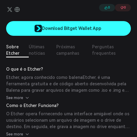
blockchain do Bitcoin, personalizar sua vitrine e experiência do
usuário, e gerar receita a partir disso.
0
0
Download Bitget Wallet App
Sobre
Últimas
Próximas
Perguntas
Etcher
notícias
campanhas
frequentes
O que é o Etcher?
Etcher, agora conhecido como balenaEtcher, é uma
ferramenta gratuita e de código aberto desenvolvida pela
Balena para gravar arquivos de imagem como .iso e .img em
mídias de armazenamento como cartões SD e unidades
See more
flash USB. Ele simplifica o processo de criação de drives
Como o Etcher Funciona?
bootáveis e garante a integridade dos dados durante o
O Etcher opera fornecendo uma interface amigável onde os
processo de gravação.
usuários selecionam um arquivo de imagem e o drive de
destino. Em seguida, ele grava a imagem no drive enquanto
realiza verificações de validação para evitar corrupção de
See more