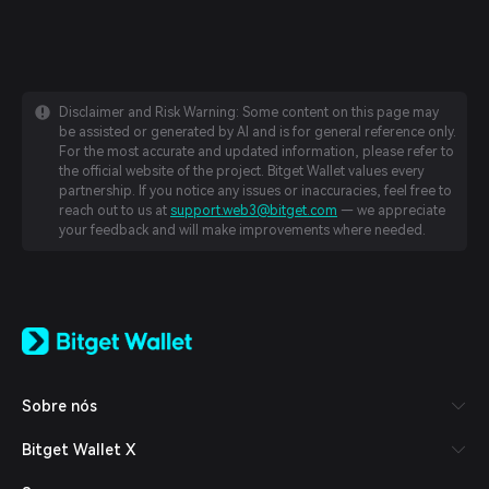
Disclaimer and Risk Warning: Some content on this page may
be assisted or generated by AI and is for general reference only.
For the most accurate and updated information, please refer to
the official website of the project. Bitget Wallet values every
partnership. If you notice any issues or inaccuracies, feel free to
reach out to us at
support.web3@bitget.com
— we appreciate
your feedback and will make improvements where needed.
English
日本語
Tiếng Việt
Русский
Sobre nós
Español (Latinoamérica)
Türkçe
Bitget Wallet X
Italiano
Français