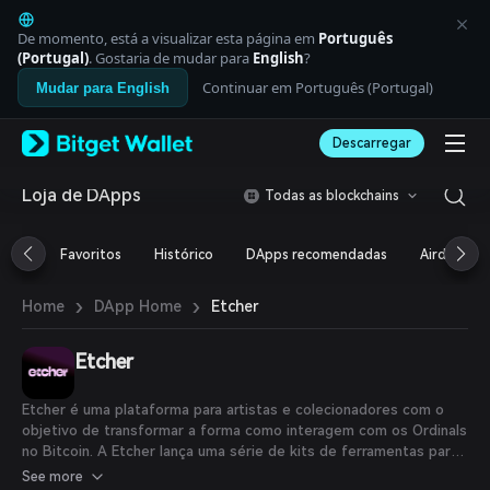
English
日本語
De momento, está a visualizar esta página em
Português
Tiếng Việt
(Portugal)
. Gostaria de mudar para
English
?
Русский
Continuar em Português (Portugal)
Mudar para English
Español (Latinoamérica)
Türkçe
Descarregar
Italiano
Français
Deutsch
Loja de DApps
Todas as blockchains
简体中文
繁體中文
Favoritos
Histórico
DApps recomendadas
Airdrop
Português (Portugal)
Bahasa Indonesia
›
›
Etcher
Home
DApp Home
ภาษาไทย
العربية
हिन्दी
Etcher
বাংলা
Español
Etcher é uma plataforma para artistas e colecionadores com o
Português (Brasil)
objetivo de transformar a forma como interagem com os Ordinals
Español (Argentina)
no Bitcoin. A Etcher lança uma série de kits de ferramentas para
iniciantes, que ajudam os artistas a gravar suas obras na
See more