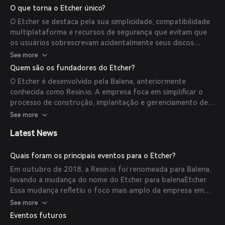
dados. Construído com o framework Electron, o Etcher é
O que torna o Etcher único?
multiplataforma, suportando Windows, macOS e Linux.
O Etcher se destaca pela sua simplicidade, compatibilidade
multiplataforma e recursos de segurança que evitam que
os usuários sobrescrevam acidentalmente seus discos
rígidos. Também oferece uma interface simplificada e
See more
suporta gravação direta de dispositivos Raspberry Pi que
Quem são os fundadores do Etcher?
suportam o modo de boot via USB.
O Etcher é desenvolvido pela Balena, anteriormente
conhecida como Resin.io. A empresa foca em simplificar o
processo de construção, implantação e gerenciamento de
dispositivos IoT. A equipe de desenvolvimento é composta
See more
por especialistas em engenharia de software e soluções IoT.
Latest News
Quais foram os principais eventos para o Etcher?
Em outubro de 2018, a Resin.io foi renomeada para Balena,
levando à mudança do nome do Etcher para balenaEtcher.
Essa mudança refletiu o foco mais amplo da empresa em
infraestrutura IoT.
See more
Eventos futuros