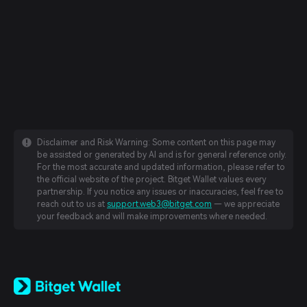
Disclaimer and Risk Warning: Some content on this page may
be assisted or generated by AI and is for general reference only.
For the most accurate and updated information, please refer to
the official website of the project. Bitget Wallet values every
partnership. If you notice any issues or inaccuracies, feel free to
reach out to us at
support.web3@bitget.com
— we appreciate
your feedback and will make improvements where needed.
English
日本語
Tiếng Việt