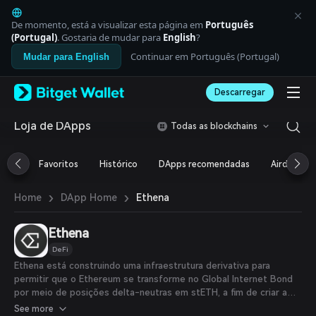
English
日本語
De momento, está a visualizar esta página em
Português
Tiếng Việt
(Portugal)
. Gostaria de mudar para
English
?
Русский
Continuar em Português (Portugal)
Mudar para English
Español (Latinoamérica)
Türkçe
Descarregar
Italiano
Français
Deutsch
Loja de DApps
Todas as blockchains
简体中文
繁體中文
Favoritos
Histórico
DApps recomendadas
Airdrop
Português (Portugal)
Bahasa Indonesia
›
›
Ethena
Home
DApp Home
ภาษาไทย
العربية
हिन्दी
Ethena
বাংলা
DeFi
Español
Ethena está construindo uma infraestrutura derivativa para
Português (Brasil)
permitir que o Ethereum se transforme no Global Internet Bond
Español (Argentina)
por meio de posições delta-neutras em stETH, a fim de criar a
primeira stablecoin nativa de cripto com rendimento: USDE.
See more