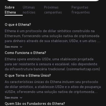
Sobre
Últimas
Próximas
Perguntas
Ethena
notícias
campanhas
frequentes
O que é Ethena?
Ethena é um protocolo de dólar sintético construído na
Ethereum, fornecendo uma solução nativa de criptomoeda
para dinheiro através de sua stablecoin, USDe, e um ativo de
poupança em dólar acessível globalmente, sUSDe.
See more
(
coinbase.com
)
Como Funciona o Ethena?
Ethena opera emitindo USDe, uma stablecoin projetada
para ser resistente à censura e escalável, não dependente
da infraestrutura bancária tradicional. (
coinmarketcap.com
)
O que Torna o Ethena Único?
As características únicas do Ethena incluem seu protocolo
de dólar sintético, a stablecoin USDe e o ativo de poupança
sUSDe, oferecendo uma solução nativa de criptomoeda
para dinheiro. (
coinbase.com
)
See more
Quem São os Fundadores do Ethena?