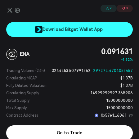
2
0
Download Bitget Wallet App
0.091631
ENA
-1.92%
Trading Volume (24h)
3244253.507991362
297272.4704053457
Circulating MCAP
$1.37B
Fully Diluted Valuation
$1.37B
Circulating Supply
14999999997.368906
Total Supply
15000000000
Max Supply
15000000000
Contract Address
0x57e1...6061
Go to Trade