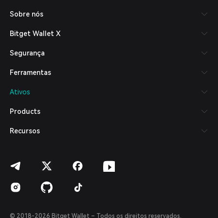
Русский
Sobre nós
Español (Latinoamérica)
Türkçe
Bitget Wallet X
Italiano
Français
Segurança
Deutsch
简体中文
Ferramentas
繁體中文
Português (Portugal)
Ativos
Bahasa Indonesia
ภาษาไทย
Products
العربية
हिन्दी
Recursos
বাংলা
Español
Português (Brasil)
Español (Argentina)
© 2018-2026 Bitget Wallet – Todos os direitos reservados.