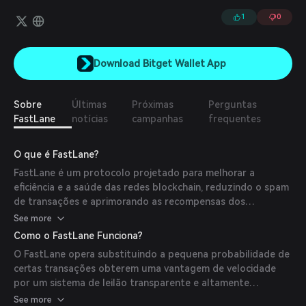
participantes.
1
0
Download Bitget Wallet App
Sobre
Últimas
Próximas
Perguntas
FastLane
notícias
campanhas
frequentes
O que é FastLane?
FastLane é um protocolo projetado para melhorar a
eficiência e a saúde das redes blockchain, reduzindo o spam
de transações e aprimorando as recompensas dos
validadores. Inicialmente implementado na rede Polygon, ele
See more
fornece um sistema de leilão que permite aos validadores
Como o FastLane Funciona?
ganhar renda adicional sem a necessidade de spam na
O FastLane opera substituindo a pequena probabilidade de
blockchain. Este sistema monetiza gargalos de propagação
certas transações obterem uma vantagem de velocidade
na camada peer-to-peer, distribuindo os proventos aos
por um sistema de leilão transparente e altamente
validadores participantes.
eficiente. Esse sistema incentiva os validadores a reduzir o
See more