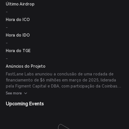
Último Airdrop
como objetivo recompensar validadores e melhorar a saúde
da rede.
-
Hora do ICO
-
Hora do IDO
-
Hora do TGE
-
Anúncios do Projeto
FastLane Labs anunciou a conclusão de uma rodada de
financiamento de $6 milhões em março de 2025, liderada
pela Figment Capital e DBA, com participação da Coinbase
Ventures, Robot Ventures, Hashkey Capital, CHORUS ONE e
See more
outros.
Upcoming Events