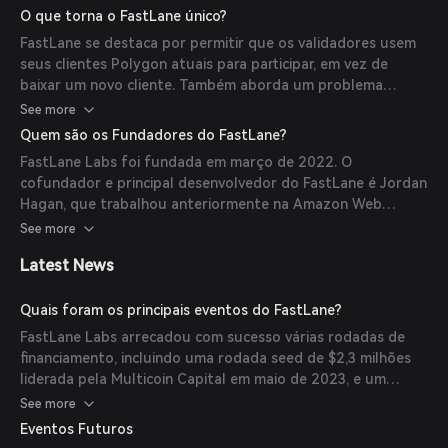
spam e proteger a rede, oferecendo a eles os proventos de
O que torna o FastLane único?
quaisquer leilões realizados no relé FastLane durante seus
FastLane se destaca por permitir que os validadores usem
blocos. O protocolo é amigável ao usuário, não exigindo
seus clientes Polygon atuais para participar, em vez de
código personalizado ou divulgação de informações
baixar um novo cliente. Também aborda um problema
sensíveis pelos validadores.
comum a muitas blockchains, onde algumas transações são
See more
processadas mais rápido, levando ao spam. FastLane
Quem são os Fundadores do FastLane?
substitui isso por um sistema de leilão eficiente,
FastLane Labs foi fundada em março de 2022. O
recompensando validadores que reduzem o spam e
cofundador e principal desenvolvedor do FastLane é Jordan
protegem a rede.
Hagan, que trabalhou anteriormente na Amazon Web
Services (AWS).
See more
Latest News
Quais foram os principais eventos do FastLane?
FastLane Labs arrecadou com sucesso várias rodadas de
financiamento, incluindo uma rodada seed de $2,3 milhões
liderada pela Multicoin Capital em maio de 2023, e um
financiamento de $6 milhões liderado pela Figment Capital e
See more
DBA em março de 2025. Além disso, o lançamento do
Eventos Futuros
protocolo 'FastLane on Polygon' em junho de 2023 teve