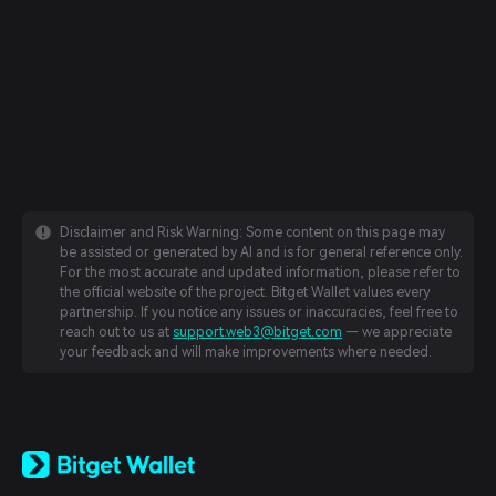
Disclaimer and Risk Warning: Some content on this page may
be assisted or generated by AI and is for general reference only.
For the most accurate and updated information, please refer to
the official website of the project. Bitget Wallet values every
partnership. If you notice any issues or inaccuracies, feel free to
reach out to us at
support.web3@bitget.com
— we appreciate
your feedback and will make improvements where needed.
English
日本語
Tiếng Việt