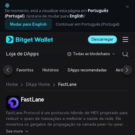
English
日本語
De momento, está a visualizar esta página em
Português
Tiếng Việt
(Portugal)
. Gostaria de mudar para
English
?
Русский
Continuar em Português (Portugal)
Mudar para English
Español (Latinoamérica)
Türkçe
Descarregar
Italiano
Français
Deutsch
Loja de DApps
Todas as blockchains
简体中文
繁體中文
Favoritos
Histórico
DApps recomendadas
Airdrop
Português (Portugal)
Bahasa Indonesia
›
›
FastLane
Home
DApp Home
ภาษาไทย
العربية
हिन्दी
FastLane
বাংলা
Español
FastLane Protocol é um protocolo híbrido de MEV projetado para
Português (Brasil)
reduzir o spam de transações e melhorar a saúde da rede. Ele
Español (Argentina)
monetiza os gargalos de propagação na camada peer-to-peer da
blockchain Polygon e distribui os lucros aos validadores
See more