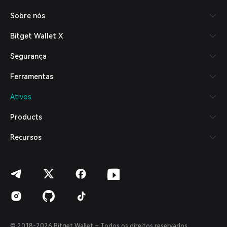
Русский
Sobre nós
Español (Latinoamérica)
Türkçe
Bitget Wallet X
Italiano
Français
Segurança
Deutsch
简体中文
Ferramentas
繁體中文
Português (Portugal)
Ativos
Bahasa Indonesia
ภาษาไทย
Products
العربية
हिन्दी
Recursos
বাংলা
Español
Português (Brasil)
Español (Argentina)
© 2018-2026 Bitget Wallet – Todos os direitos reservados.