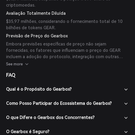
criptomoedas.
Avaliação Totalmente Diluída
$35,97 milhões, considerando o fornecimento total de 10
bilhões de tokens GEAR.
Previsão de Preço do Gearbox
Embora previsões específicas de preço não sejam
fornecidas, os fatores que influenciam o preço do GEAR
incluem a adoção do protocolo, integração com outras
plataformas DeFi e o sentimento geral do mercado. Até o
See more
momento, não há previsões disponíveis de especialistas ou
FAQ
publicações confiáveis.
Qual é o Propósito do Gearbox?
Como Posso Participar do Ecossistema do Gearbox?
O que Difere o Gearbox dos Concorrentes?
O Gearbox é Seguro?