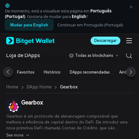
English
日本語
De momento, está a visualizar esta página em
Português
Tiếng Việt
(Portugal)
. Gostaria de mudar para
English
?
Русский
Continuar em Português (Portugal)
Mudar para English
Español (Latinoamérica)
Türkçe
Descarregar
Italiano
Français
Deutsch
Loja de DApps
Todas as blockchains
简体中文
繁體中文
Favoritos
Histórico
DApps recomendadas
Airdrop
Português (Portugal)
Bahasa Indonesia
›
›
Gearbox
Home
DApp Home
ภาษาไทย
العربية
हिन्दी
Gearbox
বাংলা
Español
Gearbox é um protocolo de alavancagem composável que
Português (Brasil)
melhora a eficiência de capital dentro do DeFi. Ele introduz uma
Español (Argentina)
nova primitiva DeFi chamada Contas de Crédito, que são
contratos inteligentes isolados com parâmetros predefinidos e
See more