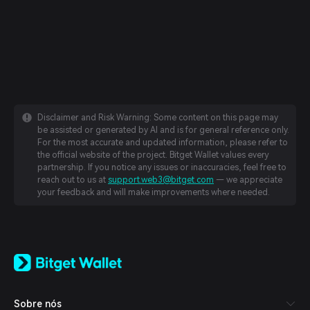
Disclaimer and Risk Warning: Some content on this page may
be assisted or generated by AI and is for general reference only.
For the most accurate and updated information, please refer to
the official website of the project. Bitget Wallet values every
partnership. If you notice any issues or inaccuracies, feel free to
reach out to us at
support.web3@bitget.com
— we appreciate
your feedback and will make improvements where needed.
English
日本語
Tiếng Việt
Русский
Sobre nós
Español (Latinoamérica)