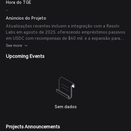
Hora do TGE
-
Anúncios do Projeto
Atualizações recentes incluem a integração com a Resolv
Labs em agosto de 2025, oferecendo empréstimos passivos
em USDC com recompensas de $40 mil, e a expansão para a
Lisk Network em julho de 2025, focando em soluções
See more
Ethereum Layer 2 para mercados na África e Sudeste
Upcoming Events
Asiático.
Sem dados
Projects Announcements