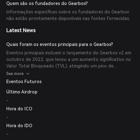
e trading alavancados, aumentando os retornos potenciais
Quem são os fundadores do Gearbox?
enquanto mantém a descentralização.
Informações específicas sobre os fundadores do Gearbox
não estão prontamente disponíveis nas fontes fornecidas.
Latest News
Quais foram os eventos principais para o Gearbox?
Eventos principais incluem o lançamento do Gearbox v2 em
outubro de 2022, que levou a um aumento significativo no
Valor Total Bloqueado (TVL), atingindo um pico de
aproximadamente $130 milhões em novembro de 2022.
See more
Além disso, o Gearbox realizou vendas públicas e
Eventos Futuros
distribuições de token no final de 2022.
Último Airdrop
-
Hora do ICO
-
Hora do IDO
-