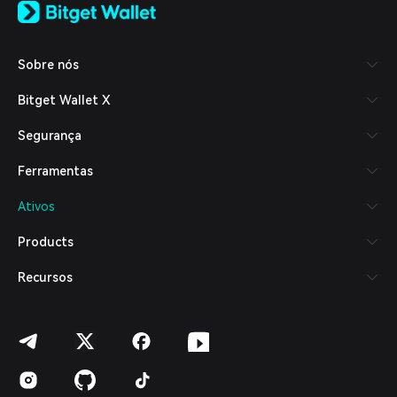
日本語
Tiếng Việt
Русский
Sobre nós
Español (Latinoamérica)
Türkçe
Bitget Wallet X
Italiano
Français
Segurança
Deutsch
简体中文
Ferramentas
繁體中文
Português (Portugal)
Ativos
Bahasa Indonesia
ภาษาไทย
Products
العربية
हिन्दी
Recursos
বাংলা
Español
Português (Brasil)
Español (Argentina)