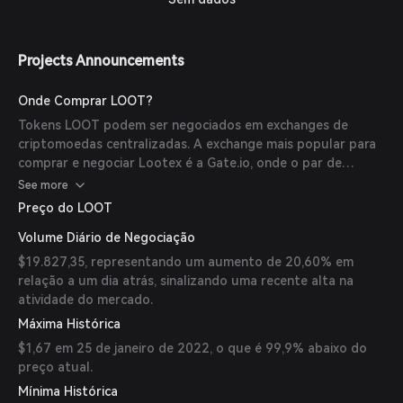
Projects Announcements
Onde Comprar LOOT?
Tokens LOOT podem ser negociados em exchanges de
criptomoedas centralizadas. A exchange mais popular para
comprar e negociar Lootex é a Gate.io, onde o par de
negociação mais ativo LOOT/USDT teve um volume de
See more
negociação de $19.827,35 nas últimas 24 horas.
Preço do LOOT
Volume Diário de Negociação
$19.827,35, representando um aumento de 20,60% em
relação a um dia atrás, sinalizando uma recente alta na
atividade do mercado.
Máxima Histórica
$1,67 em 25 de janeiro de 2022, o que é 99,9% abaixo do
preço atual.
Mínima Histórica