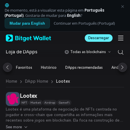
English
日本語
De momento, está a visualizar esta página em
Português
Tiếng Việt
(Portugal)
. Gostaria de mudar para
English
?
Русский
Continuar em Português (Portugal)
Mudar para English
Español (Latinoamérica)
Türkçe
Descarregar
Italiano
Français
Deutsch
Loja de DApps
Todas as blockchains
简体中文
繁體中文
Favoritos
Histórico
DApps recomendadas
Airdrop
Português (Portugal)
Bahasa Indonesia
›
›
Lootex
Home
DApp Home
ภาษาไทย
العربية
हिन्दी
Lootex
বাংলা
NFT
Market
Airdrop
GameFi
Español
Lootex é uma plataforma de negociação de NFTs centrada no
Português (Brasil)
jogador e cross-chain que compartilha as informações mais
Español (Argentina)
recentes sobre jogos em blockchain. Ela foca na construção de
um piso de leilão que permite aos jogadores explorar, vender e
See more