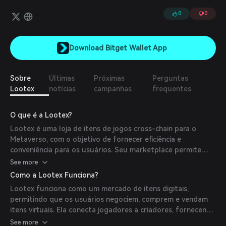
comprar itens facilmente entre diferentes blockchains.
0
0
Download Bitget Wallet App
Sobre
Últimas
Próximas
Perguntas
Lootex
notícias
campanhas
frequentes
O que é a Lootex?
Lootex é uma loja de itens de jogos cross-chain para o
Metaverso, com o objetivo de fornecer eficiência e
conveniência para os usuários. Seu marketplace permite
que jogadores de todo o mundo comprem avatares, armas
See more
raras, terras, bem como pets ou monstros para seus jogos
Como a Lootex Funciona?
NFT favoritos.
Lootex funciona como um mercado de itens digitais,
permitindo que os usuários negociem, comprem e vendam
itens virtuais. Ela conecta jogadores a criadores, fornecendo
uma plataforma onde criadores podem projetar e vender
See more