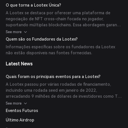
itens virtuais, promovendo um ecossistema vibrante que
O que torna a Lootex Única?
beneficia ambas as partes.
A Lootex se destaca por oferecer uma plataforma de
negociação de NFT cross-chain focada no jogador,
suportando múltiplas blockchains. Essa abordagem garante
uma experiência de negociação fluida e eficiente para
See more
usuários em diferentes redes blockchain.
Quem são os Fundadores da Lootex?
Informações específicas sobre os fundadores da Lootex
não estão disponíveis nas fontes fornecidas.
Latest News
Quais foram os principais eventos para a Lootex?
A Lootex passou por várias rodadas de financiamento,
incluindo uma rodada seed em janeiro de 2022,
arrecadando 9 milhões de dólares de investidores como The
Spartan Group e Infinity Ventures Crypto. Além disso, uma
See more
Oferta Inicial em Exchange (IEO) foi realizada na Huobi
Eventos Futuros
Prime em janeiro de 2022, arrecadando 400 mil dólares.
Último Airdrop
-