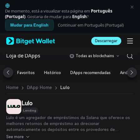
English
日本語
De momento, está a visualizar esta página em
Português
Tiếng Việt
(Portugal)
. Gostaria de mudar para
English
?
Русский
Continuar em Português (Portugal)
Mudar para English
Español (Latinoamérica)
Türkçe
Descarregar
Italiano
Français
Deutsch
Loja de DApps
Todas as blockchains
简体中文
繁體中文
Favoritos
Histórico
DApps recomendadas
Airdrop
Português (Portugal)
Bahasa Indonesia
›
›
Lulo
Home
DApp Home
ภาษาไทย
العربية
हिन्दी
Lulo
বাংলা
Lending
Español
Lulo é um agregador de empréstimos da Solana que oferece os
Português (Brasil)
melhores retornos de empréstimo ao direcionar
Español (Argentina)
automaticamente os depósitos entre os provedores de
rendimento suportados.
See more