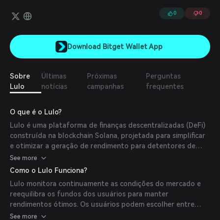
0
0
Download Bitget Wallet App
Sobre
Últimas
Próximas
Perguntas
Lulo
notícias
campanhas
frequentes
O que é o Lulo?
Lulo é uma plataforma de finanças descentralizadas (DeFi)
construída na blockchain Solana, projetada para simplificar
e otimizar a geração de rendimento para detentores de
stablecoins. Ela aloca automaticamente os depósitos dos
See more
usuários em múltiplas aplicações descentralizadas (DApps)
Como o Lulo Funciona?
integradas para maximizar os retornos enquanto mantém a
Lulo monitora continuamente as condições do mercado e
exposição ao risco desejada.
reequilibra os fundos dos usuários para manter
rendimentos ótimos. Os usuários podem escolher entre
Depósitos Protegidos, que oferecem retornos estáveis com
See more