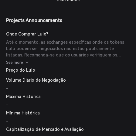
Projects Announcements
Onde Comprar Lulo?
Até o momento, as exchanges específicas onde os tokens
Lulo podem ser negociados não estão publicamente
listadas. Recomenda-se que os usuários verifiquem os
canais oficiais do Lulo para obter as informações mais
See more
atualizadas.
Preço do Lulo
Volume Diário de Negociação
-
Máxima Histórica
-
Mínima Histórica
-
Capitalização de Mercado e Avaliação