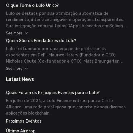
proteção contra falhas do protocolo, e Depósitos
O que Torna o Lulo Único?
Turbinados, que proporcionam rendimentos maiores
Lulo se destaca por sua otimização automática de
assumindo riscos adicionais. Depósitos Personalizados
rendimento, interface amigável e operações transparentes.
permitem que os usuários selecionem DApps específicos e
Sua integração com múltiplos DApps baseados em Solana
definam parâmetros de risco conforme suas preferências.
assegura retornos ótimos, enquanto o recurso Lulo
See more
Protect oferece cobertura incorporada contra falhas do
Quem São os Fundadores do Lulo?
protocolo, aumentando a segurança do usuário.
Lulo foi fundado por uma equipe de profissionais
experientes em DeFi: Maurice Harary (Fundador e CEO),
Nicholas Chute (Co-fundador e CTO), Matt Braungarten
(Co-fundador e COO) e Hadar Jabotinsky (Chefe de
See more
Produto). A expertise combinada deles em desenvolvimento
Latest News
blockchain, engenharia financeira e design de experiência do
usuário impulsiona a missão do Lulo de criar soluções
financeiras centradas no usuário.
Quais Foram os Principais Eventos para o Lulo?
Em julho de 2024, a Lulo Finance entrou para a Circle
Alliance, uma rede prestigiosa que conecta e apoia diversas
aplicações blockchain.
Próximos Eventos
Último Airdrop