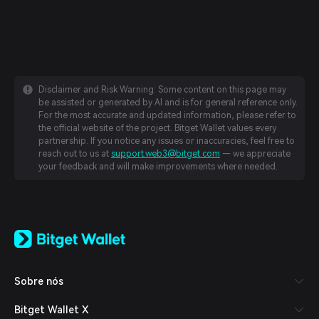
Disclaimer and Risk Warning: Some content on this page may
be assisted or generated by AI and is for general reference only.
For the most accurate and updated information, please refer to
the official website of the project. Bitget Wallet values every
partnership. If you notice any issues or inaccuracies, feel free to
reach out to us at
support.web3@bitget.com
— we appreciate
your feedback and will make improvements where needed.
English
日本語
Tiếng Việt
Русский
Sobre nós
Español (Latinoamérica)
Türkçe
Bitget Wallet X
Italiano